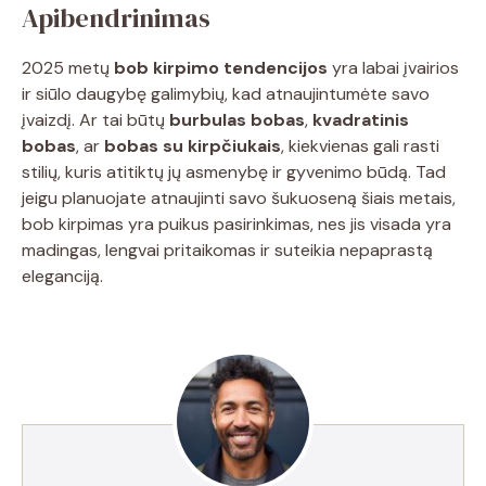
Apibendrinimas
2025 metų
bob kirpimo tendencijos
yra labai įvairios
ir siūlo daugybę galimybių, kad atnaujintumėte savo
įvaizdį. Ar tai būtų
burbulas bobas
,
kvadratinis
bobas
, ar
bobas su kirpčiukais
, kiekvienas gali rasti
stilių, kuris atitiktų jų asmenybę ir gyvenimo būdą. Tad
jeigu planuojate atnaujinti savo šukuoseną šiais metais,
bob kirpimas yra puikus pasirinkimas, nes jis visada yra
madingas, lengvai pritaikomas ir suteikia nepaprastą
eleganciją.