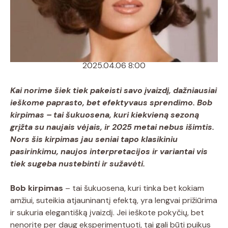
2025.04.06 8:00
Kai norime šiek tiek pakeisti savo įvaizdį, dažniausiai
ieškome paprasto, bet efektyvaus sprendimo.
Bob
kirpimas
– tai šukuosena, kuri kiekvieną sezoną
grįžta su naujais vėjais, ir 2025 metai nebus išimtis.
Nors šis kirpimas jau seniai tapo klasikiniu
pasirinkimu, naujos interpretacijos ir variantai vis
tiek sugeba nustebinti ir sužavėti.
Bob kirpimas
– tai šukuosena, kuri tinka bet kokiam
amžiui, suteikia atjauninantį efektą, yra lengvai prižiūrima
ir sukuria elegantišką įvaizdį. Jei ieškote pokyčių, bet
nenorite per daug eksperimentuoti, tai gali būti puikus