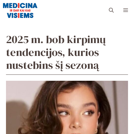
Pereiti
Me
prie
turinio
2025 m. bob kirpimų
tendencijos, kurios
nustebins šį sezoną