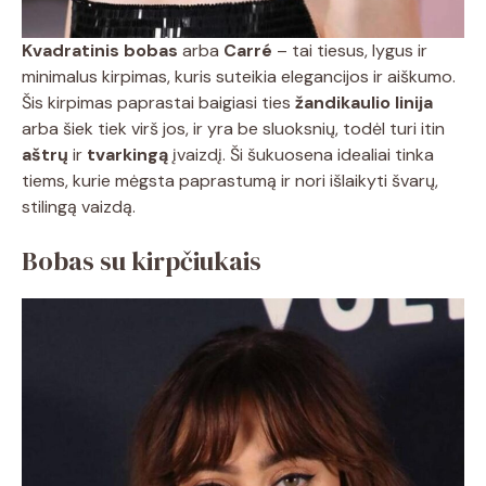
Kvadratinis bobas
arba
Carré
– tai tiesus, lygus ir
minimalus kirpimas, kuris suteikia elegancijos ir aiškumo.
Šis kirpimas paprastai baigiasi ties
žandikaulio linija
arba šiek tiek virš jos, ir yra be sluoksnių, todėl turi itin
aštrų
ir
tvarkingą
įvaizdį. Ši šukuosena idealiai tinka
tiems, kurie mėgsta paprastumą ir nori išlaikyti švarų,
stilingą vaizdą.
Bobas su kirpčiukais