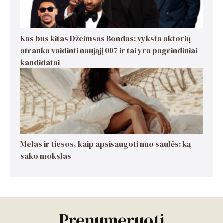
Kas bus kitas Džeimsas Bondas: vyksta aktorių
atranka vaidinti naująjį 007 ir tai yra pagrindiniai
kandidatai
Melas ir tiesos, kaip apsisaugoti nuo saulės: ką
sako mokslas
Prenumeruoti