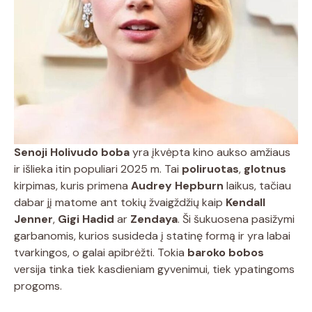
Senoji Holivudo boba
yra įkvėpta kino aukso amžiaus
ir išlieka itin populiari 2025 m. Tai
poliruotas
,
glotnus
kirpimas, kuris primena
Audrey Hepburn
laikus, tačiau
dabar jį matome ant tokių žvaigždžių kaip
Kendall
Jenner
,
Gigi Hadid
ar
Zendaya
. Ši šukuosena pasižymi
garbanomis, kurios susideda į statinę formą ir yra labai
tvarkingos, o galai apibrėžti. Tokia
baroko bobos
versija tinka tiek kasdieniam gyvenimui, tiek ypatingoms
progoms.