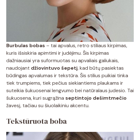
Burbulas bobas
– tai apvalus, retro stiliaus kirpimas,
kuris išsiskiria apimtimi ir judėjimu. Šis kirpimas
dažniausiai yra suformuotas su apvaliais galiukais,
naudojant
džiovintuvo šepetį
, kad būtų pasiektas
būdingas apvalumas ir tekstūra. Šis stilius puikiai tinka
tiek trumpiems, tiek pečius siekiantiems plaukams ir
suteikia šukuosenai lengvumo bei natūralaus judesio. Tai
šukuosena, kuri sugrąžina
septintojo dešimtmečio
žavesį, tačiau su šiuolaikiniu akcentu.
Tekstūruota boba