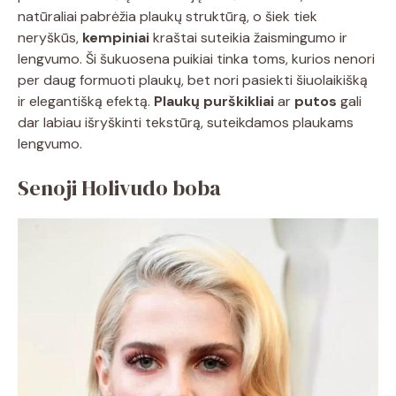
natūraliai pabrėžia plaukų struktūrą, o šiek tiek
neryškūs,
kempiniai
kraštai suteikia žaismingumo ir
lengvumo. Ši šukuosena puikiai tinka toms, kurios nenori
per daug formuoti plaukų, bet nori pasiekti šiuolaikišką
ir elegantišką efektą.
Plaukų purškikliai
ar
putos
gali
dar labiau išryškinti tekstūrą, suteikdamos plaukams
lengvumo.
Senoji Holivudo boba