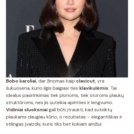
Bobo karoliai
, dar žinomas kaip
clavicut
, yra
šukuosena, kurio ilgis baigiasi ties
klavikulėmis
. Tai
idealus pasirinkimas tiek plonoms, tiek storoms plaukų
struktūroms, nes jis suteikia apimties ir lengvumo.
Vidiniai sluoksniai
gali būti įtraukti, kad suteiktų
plaukams daugiau kūno, o rezultatas – elegantiškas ir
stilingas įvaizdis, kuris tiks bet kokiam amžiui.