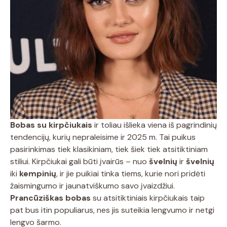
Bobas su kirpčiukais
ir toliau išlieka viena iš pagrindinių
tendencijų, kurių nepraleisime ir 2025 m. Tai puikus
pasirinkimas tiek klasikiniam, tiek šiek tiek atsitiktiniam
stiliui. Kirpčiukai gali būti įvairūs – nuo
švelnių
ir
švelnių
iki
kempinių
, ir jie puikiai tinka tiems, kurie nori pridėti
žaismingumo ir jaunatviškumo savo įvaizdžiui.
Prancūziškas bobas
su atsitiktiniais kirpčiukais taip
pat bus itin populiarus, nes jis suteikia lengvumo ir netgi
lengvo šarmo.