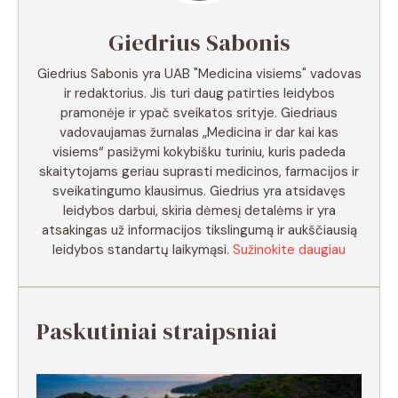
Giedrius Sabonis
Giedrius Sabonis yra UAB "Medicina visiems" vadovas
ir redaktorius. Jis turi daug patirties leidybos
pramonėje ir ypač sveikatos srityje. Giedriaus
vadovaujamas žurnalas „Medicina ir dar kai kas
visiems“ pasižymi kokybišku turiniu, kuris padeda
skaitytojams geriau suprasti medicinos, farmacijos ir
sveikatingumo klausimus. Giedrius yra atsidavęs
leidybos darbui, skiria dėmesį detalėms ir yra
atsakingas už informacijos tikslingumą ir aukščiausią
leidybos standartų laikymąsi.
Sužinokite daugiau
Paskutiniai straipsniai