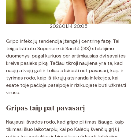
2026.01.14 20:05
Gripo infekcijų tendencija įžengė į centrinę fazę. Tai
teigia Istituto Superiore di Sanità (ISS) stebėjimo
duomenys, pagal kuriuos per artimiausias dvi savaites
kreivė pasieks piką. Tačiau tikroji naujiena yra ta, kad
naujų atvejų gali ir toliau atsirasti net pavasarį, kaip ir
tyrimas rodo, kaip iš tikrųjų atsiranda infekcijos, kai
esate toje pačioje patalpoje ir rizikuojate būti užkrėsti
virusu.
Gripas taip pat pavasarį
Naujausi išvados rodo, kad gripo plitimas išaugo, kaip
tikimasi šiuo laikotarpiu, kai po Kalėdų švenčių grįš į
rutina, kai mokyklos ir biurai bus uždaryti. Infekcijos