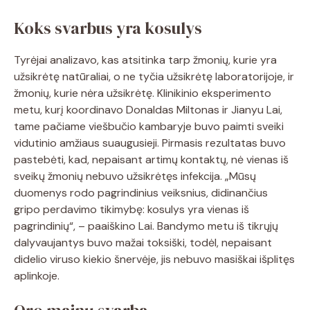
Koks svarbus yra kosulys
Tyrėjai analizavo, kas atsitinka tarp žmonių, kurie yra
užsikrėtę natūraliai, o ne tyčia užsikrėtę laboratorijoje, ir
žmonių, kurie nėra užsikrėtę. Klinikinio eksperimento
metu, kurį koordinavo Donaldas Miltonas ir Jianyu Lai,
tame pačiame viešbučio kambaryje buvo paimti sveiki
vidutinio amžiaus suaugusieji. Pirmasis rezultatas buvo
pastebėti, kad, nepaisant artimų kontaktų, nė vienas iš
sveikų žmonių nebuvo užsikrėtęs infekcija. „Mūsų
duomenys rodo pagrindinius veiksnius, didinančius
gripo perdavimo tikimybę: kosulys yra vienas iš
pagrindinių“, – paaiškino Lai. Bandymo metu iš tikrųjų
dalyvaujantys buvo mažai toksiški, todėl, nepaisant
didelio viruso kiekio šnervėje, jis nebuvo masiškai išplitęs
aplinkoje.