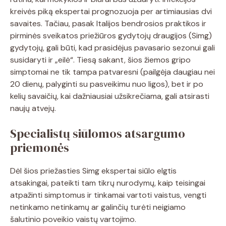
kreivės piką ekspertai prognozuoja per artimiausias dvi
savaites. Tačiau, pasak Italijos bendrosios praktikos ir
pirminės sveikatos priežiūros gydytojų draugijos (Simg)
gydytojų, gali būti, kad prasidėjus pavasario sezonui gali
susidaryti ir „eilė“. Tiesą sakant, šios žiemos gripo
simptomai ne tik tampa patvaresni (pailgėja daugiau nei
20 dienų, palyginti su pasveikimu nuo ligos), bet ir po
kelių savaičių, kai dažniausiai užsikrečiama, gali atsirasti
naujų atvejų.
Specialistų siūlomos atsargumo
priemonės
Dėl šios priežasties Simg ekspertai siūlo elgtis
atsakingai, pateikti tam tikrų nurodymų, kaip teisingai
atpažinti simptomus ir tinkamai vartoti vaistus, vengti
netinkamo netinkamų ar galinčių turėti neigiamo
šalutinio poveikio vaistų vartojimo.