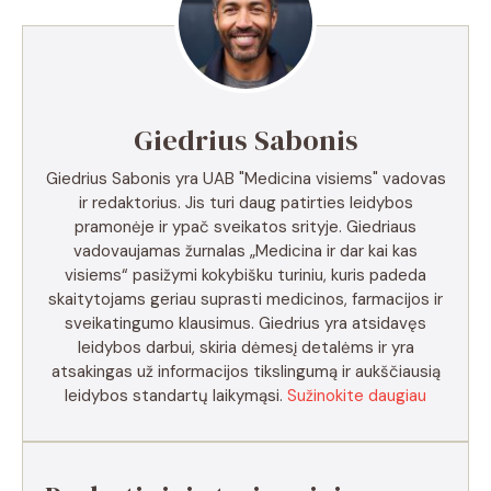
Giedrius Sabonis
Giedrius Sabonis yra UAB "Medicina visiems" vadovas
ir redaktorius. Jis turi daug patirties leidybos
pramonėje ir ypač sveikatos srityje. Giedriaus
vadovaujamas žurnalas „Medicina ir dar kai kas
visiems“ pasižymi kokybišku turiniu, kuris padeda
skaitytojams geriau suprasti medicinos, farmacijos ir
sveikatingumo klausimus. Giedrius yra atsidavęs
leidybos darbui, skiria dėmesį detalėms ir yra
atsakingas už informacijos tikslingumą ir aukščiausią
leidybos standartų laikymąsi.
Sužinokite daugiau