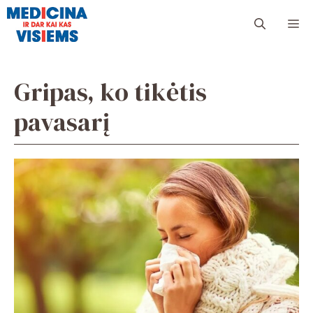
Pereiti
Me
prie
turinio
Gripas, ko tikėtis
pavasarį