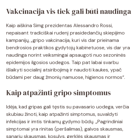
Vakcinacija vis tiek gali būti naudinga
Kaip aiškina Simg prezidentas Alessandro Rossi,
nepaisant tradiciškai rudenį prasidedančių skiepijimo
kampanijų, „gripo vakcinacija, kuri vis dar prieinama
bendrosios praktikos gydytojų kabinetuose, vis dar yra
naudinga norint veiksmingai apsaugoti nuo sezoninės
epidemijos ilgosios uodegos. Taip pat labai svarbu
išlaikyti socialinį atsiribojimą ir naudoti kaukes, ypač
būdami per daug žmonių namuose, higienos normos“.
Kaip atpažinti gripo simptomus
Idėja, kad gripas gali tęstis su pavasario uodega, verčia
skubiau žinoti, kaip atpažinti simptomus, suvaldyti
infekcijas ir imtis tinkamų gydymo būdų. „Pagrindiniai
simptomai yra rinitas (peršalimas), galvos skausmas,
sąnarių skausmas, kosulys, gerklės skausmas ir