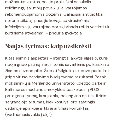
mažinantis vaistas, nes jis praktiškai nesukelia
reikšmingų šalutinių poveikių, jei vartojamas
rekomenduojamomis dozėmis. Galiausiai antibiotikai
neturi indikacijų, nes jie kovoja su virusinėmis
infekcijomis; jų vartojimo poreikį visada reikia vertinti tik
būtiniems atvejams”, – priduria gydytoja.
Naujas tyrimas: kaip užsikrėsti
Kitas esminis aspektas – stengtis laikytis elgesio, kuris
riboja gripo plitimą, net ir tomis savaitėmis po klasikinio
žiemos sezono piko. Šiuo atžvilgiu ką tik buvo paskelbti
gripo viruso perdavimo būdų tyrimo rezultatai. Pasak
mokslininkų iš Merilendo universiteto Koledžo parke ir
Baltimorės medicinos mokyklos, paskelbusių PLOS
patogenų tyrimą, kraujotaką palengvina ne tiek fizinis
sergančiojo artumas, kiek kosulys, oro sąstingis
uždaroje aplinkoje ir tikrai artimas kontaktas
(vadinamasis „akis į akį“).