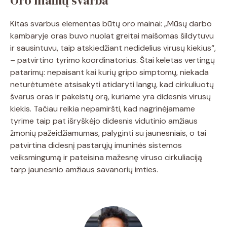
Oro mainų svarba
Kitas svarbus elementas būtų oro mainai: „Mūsų darbo
kambaryje oras buvo nuolat greitai maišomas šildytuvu
ir sausintuvu, taip atskiedžiant nedidelius virusų kiekius“,
– patvirtino tyrimo koordinatorius. Štai keletas vertingų
patarimų: nepaisant kai kurių gripo simptomų, niekada
neturėtumėte atsisakyti atidaryti langų, kad cirkuliuotų
švarus oras ir pakeistų orą, kuriame yra didesnis virusų
kiekis. Tačiau reikia nepamiršti, kad nagrinėjamame
tyrime taip pat išryškėjo didesnis vidutinio amžiaus
žmonių pažeidžiamumas, palyginti su jaunesniais, o tai
patvirtina didesnį pastarųjų imuninės sistemos
veiksmingumą ir pateisina mažesnę viruso cirkuliaciją
tarp jaunesnio amžiaus savanorių imties.