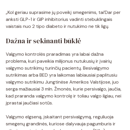
„Kol geriau suprasime jų poveikį smegenims, tai’Dar per
anksti GLP-1 ir GIP inhibitorius vadinti stebuklingais
vaistais nuo 2 tipo diabeto ir nutukimo ne tik ligų.
Dažna ir sekinanti būklė
Valgymo kontrolės praradimas yra labai dažna
problema, kuri paveikia milijonus nutukusių ir įvairių
valgymo sutrikimų turinčių pacientų. Besivalgymo
sutrikimas arba BED yra laikomas labiausiai paplitusiu
valgymo sutrikimu Jungtinėse Amerikos Valstijose, juo
serga mažiausiai 3 mln. Žmonės, kurie persivalgo, jaučia,
kad praranda valgymo kontrolę ir toliau valgo ilgiau, nei
įprastai jaučiasi sotūs.
Valgymo elgseną, įskaitant persivalgymą, reguliuoja
smegenų grandinės, kuriose dalyvauja pagumburis ir