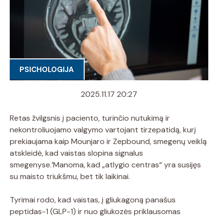
PSICHOLOGIJA
2025.11.17 20:27
Retas žvilgsnis į paciento, turinčio nutukimą ir
nekontroliuojamo valgymo vartojant tirzepatidą, kurį
prekiaujama kaip Mounjaro ir Zepbound, smegenų veiklą
atskleidė, kad vaistas slopina signalus
smegenyse.’Manoma, kad „atlygio centras“ yra susijęs
su maisto triukšmu, bet tik laikinai.
Tyrimai rodo, kad vaistas, į gliukagoną panašus
peptidas-1 (GLP-1) ir nuo gliukozės priklausomas