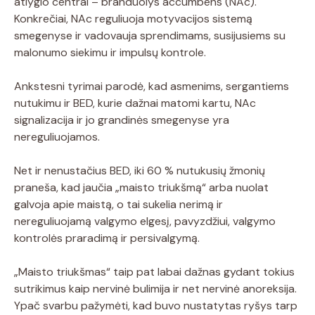
atlygio centrai – branduolys accumbens (NAc).
Konkrečiai, NAc reguliuoja motyvacijos sistemą
smegenyse ir vadovauja sprendimams, susijusiems su
malonumo siekimu ir impulsų kontrole.
Ankstesni tyrimai parodė, kad asmenims, sergantiems
nutukimu ir BED, kurie dažnai matomi kartu, NAc
signalizacija ir jo grandinės smegenyse yra
nereguliuojamos.
Net ir nenustačius BED, iki 60 % nutukusių žmonių
praneša, kad jaučia „maisto triukšmą“ arba nuolat
galvoja apie maistą, o tai sukelia nerimą ir
nereguliuojamą valgymo elgesį, pavyzdžiui, valgymo
kontrolės praradimą ir persivalgymą.
„Maisto triukšmas“ taip pat labai dažnas gydant tokius
sutrikimus kaip nervinė bulimija ir net nervinė anoreksija.
Ypač svarbu pažymėti, kad buvo nustatytas ryšys tarp