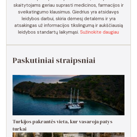
skaitytojams geriau suprasti medicinos, farmacijos ir
sveikatingumo klausimus. Giedrius yra atsidavęs
leidybos darbui, skiria dėmesį detalėms ir yra
atsakingas už informacijos tikslingumą ir aukščiausią
leidybos standartų laikymąsi.
Sužinokite daugiau
Paskutiniai straipsniai
Turkijos pakrantės vieta, kur vasaroja patys
turkai