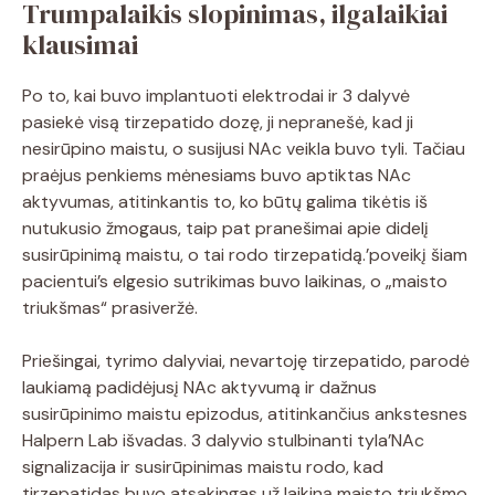
Trumpalaikis slopinimas, ilgalaikiai
klausimai
Po to, kai buvo implantuoti elektrodai ir 3 dalyvė
pasiekė visą tirzepatido dozę, ji nepranešė, kad ji
nesirūpino maistu, o susijusi NAc veikla buvo tyli. Tačiau
praėjus penkiems mėnesiams buvo aptiktas NAc
aktyvumas, atitinkantis to, ko būtų galima tikėtis iš
nutukusio žmogaus, taip pat pranešimai apie didelį
susirūpinimą maistu, o tai rodo tirzepatidą.’poveikį šiam
pacientui’s elgesio sutrikimas buvo laikinas, o „maisto
triukšmas“ prasiveržė.
Priešingai, tyrimo dalyviai, nevartoję tirzepatido, parodė
laukiamą padidėjusį NAc aktyvumą ir dažnus
susirūpinimo maistu epizodus, atitinkančius ankstesnes
Halpern Lab išvadas. 3 dalyvio stulbinanti tyla’NAc
signalizacija ir susirūpinimas maistu rodo, kad
tirzepatidas buvo atsakingas už laikiną maisto triukšmo