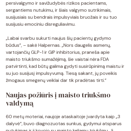
persivalgymo ir savižudybės rizikos pacientams,
sergantiems nutukimu, ir šiais valgymo sutrikimais,
susijusiais su bendrais impulsyviais bruožais ir su tuo
susijusiu emociniu disreguliavimu.
„Labai svarbu sukurti naujus šių pacientų gydymo
būdus”, – sakė Halpernas. „Nors daugelis asmenų,
vartojančių GLP-1 ir GIP inhibitorius, praneša apie
maisto triukšmo sumažėjimą, šie vaistai nėra FDA
patvirtinti, kad būtų galima gydyti susirūpinimą maistu ir
su juo susijusį impulsyvumą. Tiesą sakant, jų poveikis
žmogaus smegenų veiklai dar tik pradėtas tirti.”
Naujas požiūris į maisto triukšmo
valdymą
60 metų moteriai, naujoje ataskaitoje įvardyta kaip „3
dalyvė“, buvo diagnozuotas sunkus, gydymui atsparus
nutukimas ir ji kovojo su maisto keliamu triukšmu. Ji