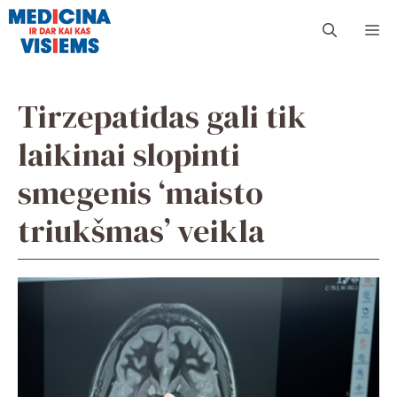
Pereiti
Me
prie
turinio
Tirzepatidas gali tik
laikinai slopinti
smegenis ‘maisto
triukšmas’ veikla