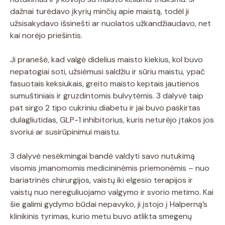
dažnai turėdavo įkyrių minčių apie maistą, todėl ji
užsisakydavo išsinešti ar nuolatos užkandžiaudavo, net
kai norėjo priešintis.
Ji pranešė, kad valgė didelius maisto kiekius, kol buvo
nepatogiai soti, užsiėmusi saldžiu ir sūriu maistu, ypač
fasuotais keksiukais, greito maisto keptais jautienos
sumuštiniais ir gruzdintomis bulvytėmis. 3 dalyvė taip
pat sirgo 2 tipo cukriniu diabetu ir jai buvo paskirtas
dulagliutidas, GLP-1 inhibitorius, kuris neturėjo įtakos jos
svoriui ar susirūpinimui maistu.
3 dalyvė nesėkmingai bandė valdyti savo nutukimą
visomis įmanomomis medicininėmis priemonėmis – nuo ​​
bariatrinės chirurgijos, vaistų iki elgesio terapijos ir
vaistų nuo nereguliuojamo valgymo ir svorio metimo. Kai
šie galimi gydymo būdai nepavyko, ji įstojo į Halperną’s
klinikinis tyrimas, kurio metu buvo atlikta smegenų