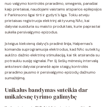
nuo valgymo kontrolės praradimo, smegenis, panašiai
kaip prietaisai, naudojami vaistams atsparios epilepsijos
ir Parkinsono ligai tirti ir gydyti.’s liga. Tokiu atveju
prietaisas registruoja elektrinį aktyvumą NAc, kai
dalyviai susiduria su maisto produktais, kurie paprastai
sukelia persivalgymo epizodus.
Įsteigus kiekvieną dalyvį’s pradinė linija, Halpernas’s
komanda suprogramuoja elektrodus, kad NAc suteiktų
aukšto dažnio elektrinę stimuliaciją, kai tik atsiranda su
potraukiu susiję signalai. Per šį šešių mėnesių intervalą
ankstesni dalyviai pranešė apie staigų kontrolės
praradimo jausmo ir persivalgymo epizodų dažnumo
sumažėjimą.
Unikalus bandymas suteikia dar
unikalesnę tyrimo galimybę