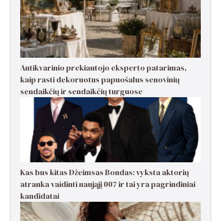
Antikvarinio prekiautojo eksperto patarimas,
kaip rasti dekoruotus papuošalus senovinių
sendaikčių ir sendaikčių turguose
Kas bus kitas Džeimsas Bondas: vyksta aktorių
atranka vaidinti naująjį 007 ir tai yra pagrindiniai
kandidatai