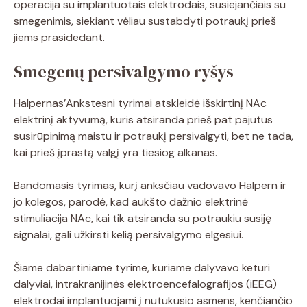
operacija su implantuotais elektrodais, susiejančiais su
smegenimis, siekiant vėliau sustabdyti potraukį prieš
jiems prasidedant.
Smegenų persivalgymo ryšys
Halpernas’Ankstesni tyrimai atskleidė išskirtinį NAc
elektrinį aktyvumą, kuris atsiranda prieš pat pajutus
susirūpinimą maistu ir potraukį persivalgyti, bet ne tada,
kai prieš įprastą valgį yra tiesiog alkanas.
Bandomasis tyrimas, kurį anksčiau vadovavo Halpern ir
jo kolegos, parodė, kad aukšto dažnio elektrinė
stimuliacija NAc, kai tik atsiranda su potraukiu susiję
signalai, gali užkirsti kelią persivalgymo elgesiui.
Šiame dabartiniame tyrime, kuriame dalyvavo keturi
dalyviai, intrakranijinės elektroencefalografijos (iEEG)
elektrodai implantuojami į nutukusio asmens, kenčiančio