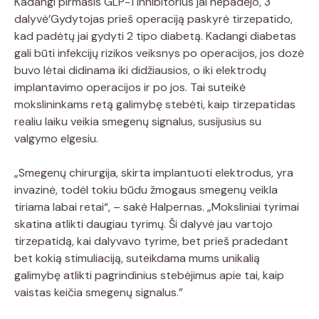
Kadangi pirmasis GLP-1 inhibitorius jai nepadėjo, 3
dalyvė’Gydytojas prieš operaciją paskyrė tirzepatido,
kad padėtų jai gydyti 2 tipo diabetą. Kadangi diabetas
gali būti infekcijų rizikos veiksnys po operacijos, jos dozė
buvo lėtai didinama iki didžiausios, o iki elektrodų
implantavimo operacijos ir po jos. Tai suteikė
mokslininkams retą galimybę stebėti, kaip tirzepatidas
realiu laiku veikia smegenų signalus, susijusius su
valgymo elgesiu.
„Smegenų chirurgija, skirta implantuoti elektrodus, yra
invazinė, todėl tokiu būdu žmogaus smegenų veikla
tiriama labai retai“, – sakė Halpernas. „Moksliniai tyrimai
skatina atlikti daugiau tyrimų. Ši dalyvė jau vartojo
tirzepatidą, kai dalyvavo tyrime, bet prieš pradedant
bet kokią stimuliaciją, suteikdama mums unikalią
galimybę atlikti pagrindinius stebėjimus apie tai, kaip
vaistas keičia smegenų signalus.”