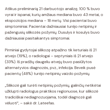
Atlikus preliminarią 21 darbuotojo analizę, 100 % buvo
vyrai ir ispanai, kurių amžiaus mediana buvo 43 metai, o
ekspozicijos mediana – 18 metų. Visi pacientai buvo
simptominiai. Pacientai dažniausiai turėjo netipinių ir
pažengusių silikozės požymių. Dusulys ir kosulys buvo
dažniausiai pasitaikantys simptomai.
Pirminiai gydytojai silikozę atpažino tik keturiais iš 21
atvejo (19%), o radiologai – septyniais iš 21 atvejo
(33%). Iš pradžių daugeliu atvejų buvo pasiūlytos
alternatyvios diagnozės, pvz., infekcija. Beveik pusė
pacientų (48%) turėjo netipinių vaizdo požymių.
„Silikozė gali turėti netipinių požymių, galinčių netikėtai
užklupti radiologus praktikos regionuose, kur silikozė
tradiciškai nediagnozuojama, todėl diagnozė gali
vėluoti“, – sakė dr. Lateefas.