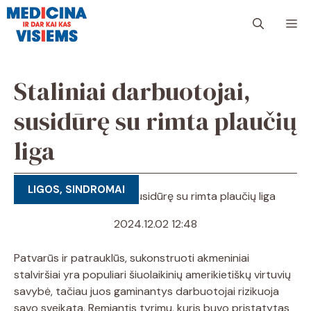
Pereiti
Me
prie
turinio
Staliniai darbuotojai,
susidūrę su rimta plaučių
liga
LIGOS, SINDROMAI
2024.12.02 12:48
Patvarūs ir patrauklūs, sukonstruoti akmeniniai
stalviršiai yra populiari šiuolaikinių amerikietiškų virtuvių
savybė, tačiau juos gaminantys darbuotojai rizikuoja
savo sveikata. Remiantis tyrimu, kuris buvo pristatytas