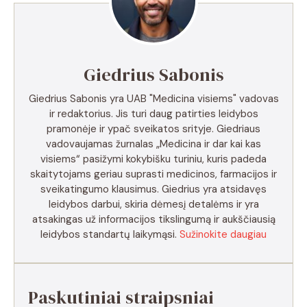
Giedrius Sabonis
Giedrius Sabonis yra UAB "Medicina visiems" vadovas
ir redaktorius. Jis turi daug patirties leidybos
pramonėje ir ypač sveikatos srityje. Giedriaus
vadovaujamas žurnalas „Medicina ir dar kai kas
visiems“ pasižymi kokybišku turiniu, kuris padeda
skaitytojams geriau suprasti medicinos, farmacijos ir
sveikatingumo klausimus. Giedrius yra atsidavęs
leidybos darbui, skiria dėmesį detalėms ir yra
atsakingas už informacijos tikslingumą ir aukščiausią
leidybos standartų laikymąsi.
Sužinokite daugiau
Paskutiniai straipsniai