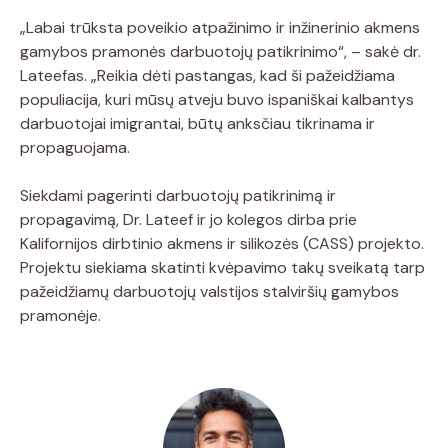
„Labai trūksta poveikio atpažinimo ir inžinerinio akmens
gamybos pramonės darbuotojų patikrinimo“, – sakė dr.
Lateefas. „Reikia dėti pastangas, kad ši pažeidžiama
populiacija, kuri mūsų atveju buvo ispaniškai kalbantys
darbuotojai imigrantai, būtų anksčiau tikrinama ir
propaguojama.
Siekdami pagerinti darbuotojų patikrinimą ir
propagavimą, Dr. Lateef ir jo kolegos dirba prie
Kalifornijos dirbtinio akmens ir silikozės (CASS) projekto.
Projektu siekiama skatinti kvėpavimo takų sveikatą tarp
pažeidžiamų darbuotojų valstijos stalviršių gamybos
pramonėje.