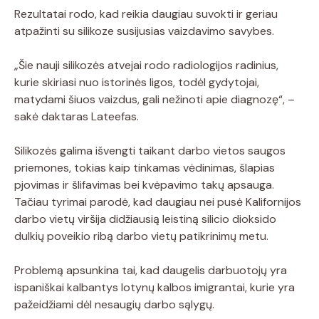
Rezultatai rodo, kad reikia daugiau suvokti ir geriau
atpažinti su silikoze susijusias vaizdavimo savybes.
„Šie nauji silikozės atvejai rodo radiologijos radinius,
kurie skiriasi nuo istorinės ligos, todėl gydytojai,
matydami šiuos vaizdus, ​​gali nežinoti apie diagnozę“, –
sakė daktaras Lateefas.
Silikozės galima išvengti taikant darbo vietos saugos
priemones, tokias kaip tinkamas vėdinimas, šlapias
pjovimas ir šlifavimas bei kvėpavimo takų apsauga.
Tačiau tyrimai parodė, kad daugiau nei pusė Kalifornijos
darbo vietų viršija didžiausią leistiną silicio dioksido
dulkių poveikio ribą darbo vietų patikrinimų metu.
Problemą apsunkina tai, kad daugelis darbuotojų yra
ispaniškai kalbantys lotynų kalbos imigrantai, kurie yra
pažeidžiami dėl nesaugių darbo sąlygų.