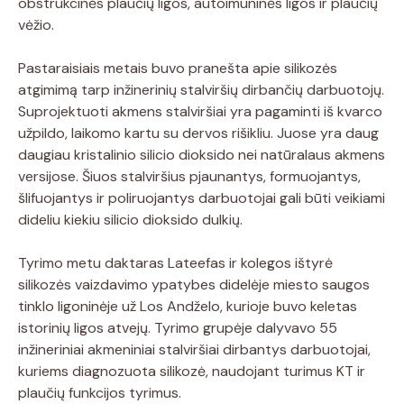
obstrukcinės plaučių ligos, autoimuninės ligos ir plaučių
vėžio.
Pastaraisiais metais buvo pranešta apie silikozės
atgimimą tarp inžinerinių stalviršių dirbančių darbuotojų.
Suprojektuoti akmens stalviršiai yra pagaminti iš kvarco
užpildo, laikomo kartu su dervos rišikliu. Juose yra daug
daugiau kristalinio silicio dioksido nei natūralaus akmens
versijose. Šiuos stalviršius pjaunantys, formuojantys,
šlifuojantys ir poliruojantys darbuotojai gali būti veikiami
dideliu kiekiu silicio dioksido dulkių.
Tyrimo metu daktaras Lateefas ir kolegos ištyrė
silikozės vaizdavimo ypatybes didelėje miesto saugos
tinklo ligoninėje už Los Andželo, kurioje buvo keletas
istorinių ligos atvejų. Tyrimo grupėje dalyvavo 55
inžineriniai akmeniniai stalviršiai dirbantys darbuotojai,
kuriems diagnozuota silikozė, naudojant turimus KT ir
plaučių funkcijos tyrimus.