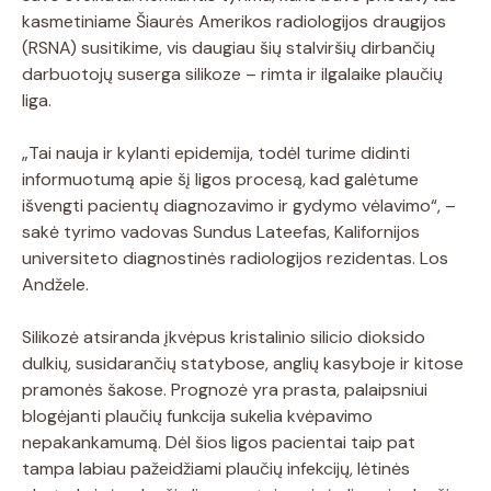
kasmetiniame Šiaurės Amerikos radiologijos draugijos
(RSNA) susitikime, vis daugiau šių stalviršių dirbančių
darbuotojų suserga silikoze – rimta ir ilgalaike plaučių
liga.
„Tai nauja ir kylanti epidemija, todėl turime didinti
informuotumą apie šį ligos procesą, kad galėtume
išvengti pacientų diagnozavimo ir gydymo vėlavimo“, –
sakė tyrimo vadovas Sundus Lateefas, Kalifornijos
universiteto diagnostinės radiologijos rezidentas. Los
Andžele.
Silikozė atsiranda įkvėpus kristalinio silicio dioksido
dulkių, susidarančių statybose, anglių kasyboje ir kitose
pramonės šakose. Prognozė yra prasta, palaipsniui
blogėjanti plaučių funkcija sukelia kvėpavimo
nepakankamumą. Dėl šios ligos pacientai taip pat
tampa labiau pažeidžiami plaučių infekcijų, lėtinės