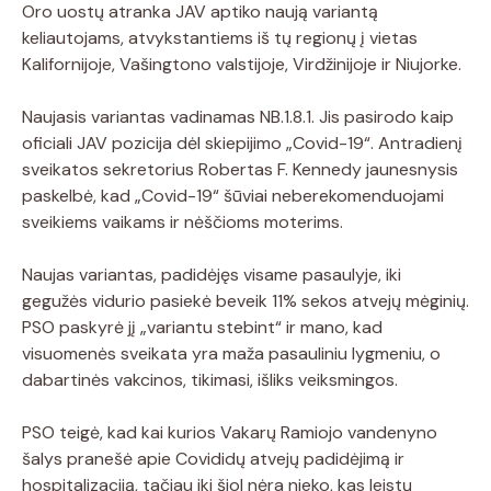
Oro uostų atranka JAV aptiko naują variantą
keliautojams, atvykstantiems iš tų regionų į vietas
Kalifornijoje, Vašingtono valstijoje, Virdžinijoje ir Niujorke.
Naujasis variantas vadinamas NB.1.8.1. Jis pasirodo kaip
oficiali JAV pozicija dėl skiepijimo „Covid-19“. Antradienį
sveikatos sekretorius Robertas F. Kennedy jaunesnysis
paskelbė, kad „Covid-19“ šūviai neberekomenduojami
sveikiems vaikams ir nėščioms moterims.
Naujas variantas, padidėjęs visame pasaulyje, iki
gegužės vidurio pasiekė beveik 11% sekos atvejų mėginių.
PSO paskyrė jį „variantu stebint“ ir mano, kad
visuomenės sveikata yra maža pasauliniu lygmeniu, o
dabartinės vakcinos, tikimasi, išliks veiksmingos.
PSO teigė, kad kai kurios Vakarų Ramiojo vandenyno
šalys pranešė apie Covididų atvejų padidėjimą ir
hospitalizaciją, tačiau iki šiol nėra nieko, kas leistų