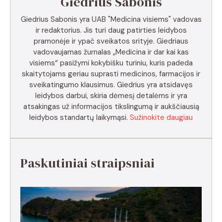
Giedrius Sabonis
Giedrius Sabonis yra UAB "Medicina visiems" vadovas
ir redaktorius. Jis turi daug patirties leidybos
pramonėje ir ypač sveikatos srityje. Giedriaus
vadovaujamas žurnalas „Medicina ir dar kai kas
visiems“ pasižymi kokybišku turiniu, kuris padeda
skaitytojams geriau suprasti medicinos, farmacijos ir
sveikatingumo klausimus. Giedrius yra atsidavęs
leidybos darbui, skiria dėmesį detalėms ir yra
atsakingas už informacijos tikslingumą ir aukščiausią
leidybos standartų laikymąsi.
Sužinokite daugiau
Paskutiniai straipsniai