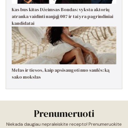
Kas bus kitas Džeimsas Bondas: vyksta aktorių
atranka vaidinti naująjį 007 ir tai yra pagrindiniai
kandidatai
Melas ir tiesos, kaip apsisaugoti nuo saulės: ką
sako mokslas
Prenumeruoti
Niekada daugiau nepraleiskite recepto! Prenumeruokite