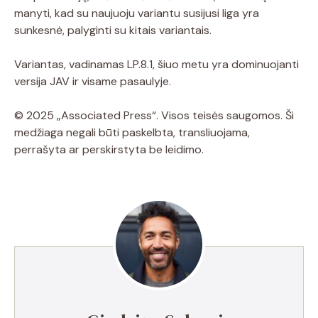
manyti, kad su naujuoju variantu susijusi liga yra
sunkesnė, palyginti su kitais variantais.
Variantas, vadinamas LP.8.1, šiuo metu yra dominuojanti
versija JAV ir visame pasaulyje.
© 2025 „Associated Press“. Visos teisės saugomos. Ši
medžiaga negali būti paskelbta, transliuojama,
perrašyta ar perskirstyta be leidimo.