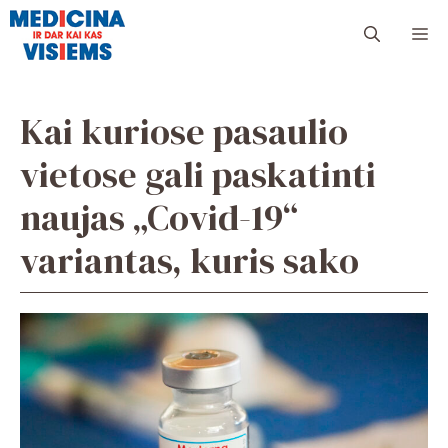
Pereiti
Me
prie
turinio
Kai kuriose pasaulio
vietose gali paskatinti
naujas „Covid-19“
variantas, kuris sako