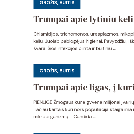
GROŽIS, BUITIS
Trumpai apie lytiniu keli
Chlamidijos, trichomonos, ureaplazmos, mikopla
keliu. Juolab pablogėjus higienai. Pavyzdžiui, i
švara. Šios infekcijos plinta ir buitiniu …
GROŽIS, BUITIS
Trumpai apie ligas, į ku
PIENLIGĖ Žmogaus kūne gyvena milijonai įvairių
Tačiau kartais kuri nors populiacija staiga im
mikroorganizmų – Candida …