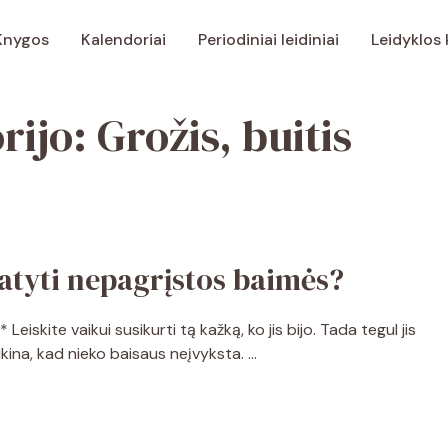
Knygos
Kalendoriai
Periodiniai leidiniai
Leidyklos
rijo:
Grožis, buitis
ratyti nepagrįstos baimės?
eiskite vaikui susikurti tą kažką, ko jis bijo. Tada tegul jis
tikina, kad nieko baisaus neįvyksta. …