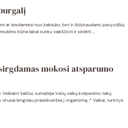
burgalį
mi ar leisdamiesi nuo kalniuko, bet ir išdykaudami, pavyzdžiui,
mušimo būna labai sunku vaikščioti ir sėdėti: …
 sirgdamas mokosi atsparumo
i. Veikiant šalčiui, sumažėja tokių vaikų kvėpavimo takų
 virusai lengviau prasiskverbia į organizmą. * Vaikai, turintys