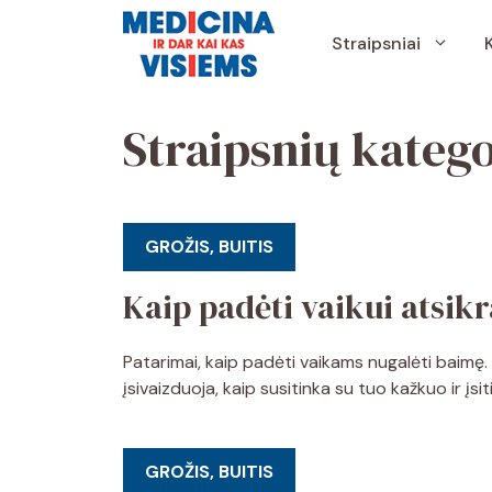
Pereiti
prie
Straipsniai
turinio
Straipsnių katego
GROŽIS, BUITIS
Kaip padėti vaikui atsik
Patarimai, kaip padėti vaikams nugalėti baimę. * L
įsivaizduoja, kaip susitinka su tuo kažkuo ir įsi
GROŽIS, BUITIS