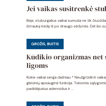
Jei vaikas susitrenkė stu
Beje, stuburgalius vaikai sumuša ne tik čiuožda
ištraukę kėdę iš po draugo sėdynės. Dėl šio su
GROŽIS, BUITIS
Kūdikio organizmas net
ligoms
Kokie vaikai serga dažniau * Neužgrūdinti vaika
gleivinių apsauginė funkcija. Tokiomis sąlygomis
padidėjusius adenoidus ir …