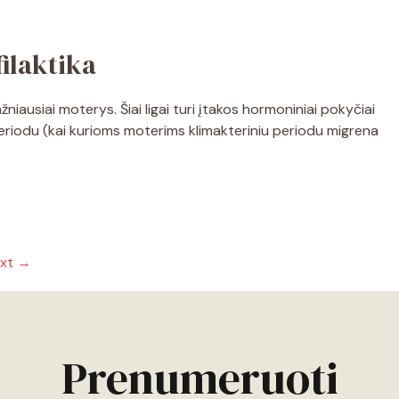
ilaktika
ausiai moterys. Šiai ligai turi įtakos hormoniniai pokyčiai
iodu (kai kurioms moterims klimakteriniu periodu migrena
xt
→
Prenumeruoti