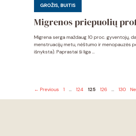
GROŽIS, BUITIS
Migrenos priepuolių prof
Migrena serga maždaug 10 proc. gyventojų, dažni
menstruacijų metu, nėštumo ir menopauzės per
išnyksta). Paprastai ši liga …
Page
Page
Page
Page
Page
←
Previous
1
…
124
125
126
…
130
Ne