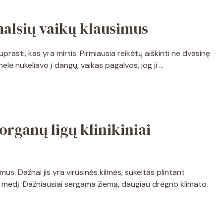
smalsių vaikų klausimus
asti, kas yra mirtis. Pirmiausia reikėtų aiškinti ne dvasinę
elė nukeliavo į dangų, vaikas pagalvos, jog ji …
organų ligų klinikiniai
s. Dažnai jis yra virusinės kilmės, sukeltas plintant
ių medį. Dažniausiai sergama žiemą, daugiau drėgno klimato