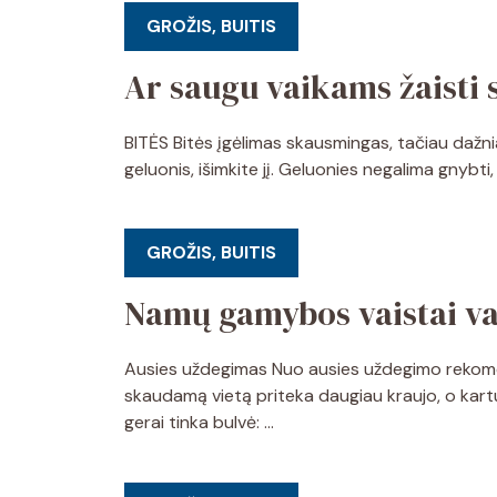
GROŽIS, BUITIS
Ar saugu vaikams žaisti
BITĖS Bitės įgėlimas skausmingas, tačiau dažniau
geluonis, išimkite jį. Geluonies negalima gnyb
GROŽIS, BUITIS
Namų gamybos vaistai v
Ausies uždegimas Nuo ausies uždegimo rekomen
skaudamą vietą priteka daugiau kraujo, o kartu 
gerai tinka bulvė: …