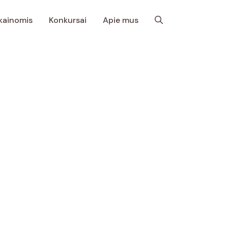
 kainomis
Konkursai
Apie mus