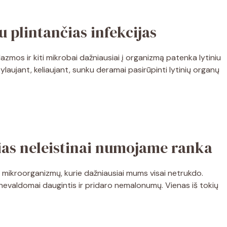
u plintančias infekcijas
zmos ir kiti mikrobai dažniausiai į organizmą patenka lytiniu
škylaujant, keliaujant, sunku deramai pasirūpinti lytinių organų
rias neleistinai numojame ranka
 mikroorganizmų, kurie dažniausiai mums visai netrukdo.
a nevaldomai daugintis ir pridaro nemalonumų. Vienas iš tokių