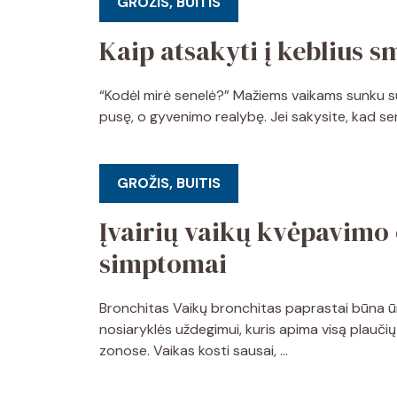
GROŽIS, BUITIS
Kaip atsakyti į keblius 
“Kodėl mirė senelė?” Mažiems vaikams sunku supr
pusę, o gyvenimo realybę. Jei sakysite, kad sen
GROŽIS, BUITIS
Įvairių vaikų kvėpavimo 
simptomai
Bronchitas Vaikų bronchitas paprastai būna ūmu
nosiaryklės uždegimui, kuris apima visą plauč
zonose. Vaikas kosti sausai, …