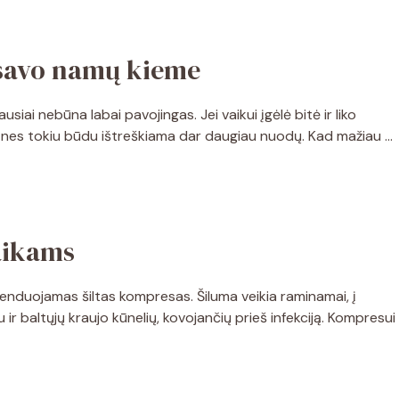
 savo namų kieme
siai nebūna labai pavojingas. Jei vaikui įgėlė bitė ir liko
ti, nes tokiu būdu ištreškiama dar daugiau nuodų. Kad mažiau …
aikams
duojamas šiltas kompresas. Šiluma veikia raminamai, į
ir baltųjų kraujo kūnelių, kovojančių prieš infekciją. Kompresui