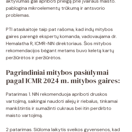
aktyvumas gali apriboti prieigą prie įvairaus maisto.
pablogina mikroelementų trūkumą ir antsvorio
problemas.
PTI ataskaitoje taip pat rašoma, kad indų mitybos
gaires parengė ekspertų komanda, vadovaujama dr.
Hemalatha R, ICMR-NIN direktoriaus. Šios mitybos
rekomendacijos bėgant metams buvo keletą kartų
peržiūrėtos ir peržiūrėtos.
Pagrindiniai mitybos pasiūlymai
pagal ICMR 2024 m. mitybos gaires:
Patarimas 1. NIN rekomenduoja apriboti druskos
vartojimą, saikingai naudoti aliejų ir riebalus, tinkamai
mankštintis ir sumažinti cukraus bei itin perdirbto
maisto vartojimą.
2 patarimas. Siūloma laikytis sveikos gyvensenos, kad