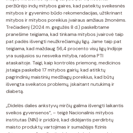
peržiūrėjo indų mitybos gaires, kad pateiktų sveikesnės
mitybos ir gyvenimo būdo rekomendacijas, užtikrinant
mitybos ir mitybos poreikius įvairaus amžiaus žmonėms.
Trečiadienį (2024 m. gegužės 8 d.) paskelbtame
pranešime teigiama, kad tinkama mitybos įvairovė taip
pat padės išvengti neužkrečiamųjų ligų. Jame taip pat
teigiama, kad maždaug 56,4 procento visų ligų Indijoje
yra susijusios su nesveika mityba, rašoma PTI
ataskaitoje. Taigi, kaip kontrolės priemonę, medicinos
įstaiga paskelbė 17 mitybos gairių, kad atitiktų
pagrindinių maistinių medžiagų poreikius, kad būtų
išvengta sveikatos problemų, įskaitant nutukimą ir
diabetą.
„Didelės dalies ankstyvų mirčių galima išvengti laikantis
sveikos gyvensenos“, – teigė Nacionalinis mitybos
institutas (NIN) ir pridūrė, kad didėjantis perdirbtų
maisto produktų vartojimas ir sumažėjęs fizinis