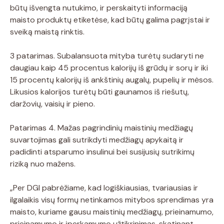
būtų išvengta nutukimo, ir perskaityti informaciją
maisto produktų etiketėse, kad būtų galima pagrįstai ir
sveiką maistą rinktis.
3 patarimas. Subalansuota mityba turėtų sudaryti ne
daugiau kaip 45 procentus kalorijų iš grūdų ir sorų ir iki
15 procentų kalorijų iš ankštinių augalų, pupelių ir mėsos.
Likusios kalorijos turėtų būti gaunamos iš riešutų,
daržovių, vaisių ir pieno.
Patarimas 4. Mažas pagrindinių maistinių medžiagų
suvartojimas gali sutrikdyti medžiagų apykaitą ir
padidinti atsparumo insulinui bei susijusių sutrikimų
riziką nuo mažens.
„Per DGI pabrėžiame, kad logiškiausias, tvariausias ir
ilgalaikis visų formų netinkamos mitybos sprendimas yra
maisto, kuriame gausu maistinių medžiagų, prieinamumo,
prieinamumo ir įperkamumo užtikrinimas, skatinant