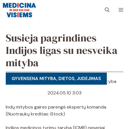
Pereiti
Me
prie
turinio
Susieja pagrindines
Indijos ligas su nesveika
mityba
GYVENSENA MITYBA, DIETOS, JUDĖJIMAS
2024.05.10 3:03
Indų mitybos gaires parengė ekspertų komanda
(Nuotraukų kreditas: iStock)
Indijos medicinos tyrimų taryba (ICMR) neseniai