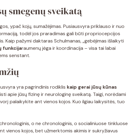
ūsų smegenų sveikatą
ėgos, ypač kojų, sumažėjimas. Pusiausvyra priklauso ir nuo
rmaciją, todėl jos praradimas gali būti propriocepcijos
s. Kaip pažymi daktaras Schulmanas, „gebėjimas išlaikyti
 funkcija
raumenų jėga ir koordinacija – visa tai labai
iems senstant.
amžių
usvyra yra pagrindinis rodiklis
kaip gerai jūsų kūnas
sti apie jūsų fizinę ir neurologinę sveikatą. Taigi, norėdami
svorį palaikykite ant vienos kojos. Kuo ilgiau laikysitės, tuo
 chronologinis, o ne chronologinis, o socialiniuose tinkluose
i ant vienos kojos, bet užmerktomis akimis ir sukryžiavus