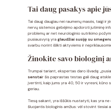
Tai daug pasakys apie j
Tai daug daugiau nei raumenų masės, taigi ir j
nervų sistemos gebėjimo apdoroti jutiminę info
problemų ar net neurologinio sutrikimo požymi
pusiausvyrą yra
glaudžiai susiję su smegenų
svarbu norint išlikti aktyviems ir nepriklausom
Žinokite savo biologinį 
Trumpai tariant, ekspertas daro išvadą: „pusia
sensta
ir šis paprastas testas gali daug atsklei
įvertinti, kaip jums yra 40, 50 ir vyresni, kūno 
geriau.
Tiesą sakant, yra iššūkis nustatyti, kas yra ne
šluojantis biologinis amžius: vėl stovint tiesia