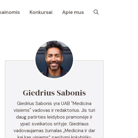
 kainomis
Konkursai
Apie mus
Giedrius Sabonis
Giedrius Sabonis yra UAB "Medicina
visiems" vadovas ir redaktorius. Jis turi
daug patirties leidybos pramonėje ir
ypač sveikatos srityje. Giedriaus
vadovaujamas žurnalas „Medicina ir dar
kai kas visiems“ pasižymi kokybišku