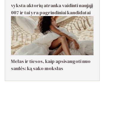
vyksta aktorių atranka vaidinti naująjį
007 ir tai yra pagrindiniai kandidatai
Melas ir tiesos, kaip apsisaugoti nuo
saulės: ką sako mokslas