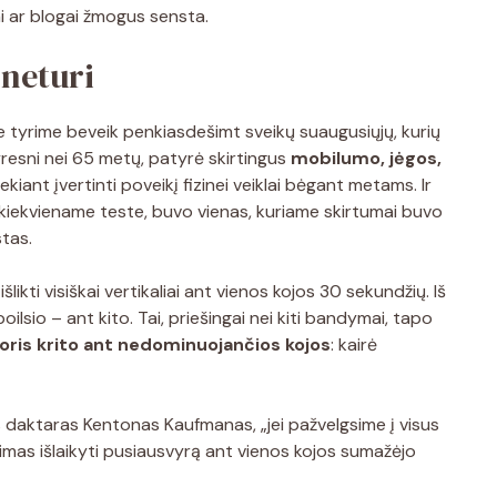
ai ar blogai žmogus sensta.
 neturi
 tyrime beveik penkiasdešimt sveikų suaugusiųjų, kurių
resni nei 65 metų, patyrė skirtingus
mobilumo, jėgos,
siekiant įvertinti poveikį fizinei veiklai bėgant metams. Ir
s kiekviename teste, buvo vienas, kuriame skirtumai buvo
tas.
likti visiškai vertikaliai ant vienos kojos 30 sekundžių. Iš
poilsio – ant kito. Tai, priešingai nei kiti bandymai, tapo
oris krito ant nedominuojančios kojos
: kairė
s daktaras Kentonas Kaufmanas, „jei pažvelgsime į visus
imas išlaikyti pusiausvyrą ant vienos kojos sumažėjo