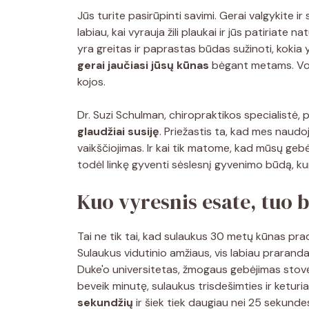
Jūs turite pasirūpinti savimi. Gerai valgykite i
labiau, kai vyrauja žili plaukai ir jūs patiriat
yra greitas ir paprastas būdas sužinoti, kokia 
gerai jaučiasi jūsų kūnas
bėgant metams. Vos 
kojos.
Dr. Suzi Schulman, chiropraktikos specialistė, 
glaudžiai susiję
. Priežastis ta, kad mes naudo
vaikščiojimas. Ir kai tik matome, kad mūsų ge
todėl linkę gyventi sėslesnį gyvenimo būdą, ku
Kuo vyresnis esate, tuo 
Tai ne tik tai, kad sulaukus 30 metų kūnas pr
Sulaukus vidutinio amžiaus, vis labiau prarand
Duke'o universitetas, žmogaus gebėjimas stov
beveik minutę, sulaukus trisdešimties ir keturi
sekundžių
ir šiek tiek daugiau nei 25 sekunde