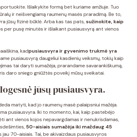
r sportuokite. Išlaikykite formą bet kuriame amžiuje. Tuo
e natūralų ir neišvengiamą raumenų masės praradimą. Be to,
yra jūsų fizinė būklė. Arba kas tas pats,
sužinokite, kaip
per pusę minutės ir išlaikant pusiausvyrą ant vienos
paaiškina, kad
pusiausvyra ir gyvenimo trukmė yra
jame pusiausvyrą daugeliui kasdienių veiksmų, tokių kaip
bėjimas tai daryti sumažėja, prarandame savarankiškumą,
ris daro sniego gniūžtės poveikį mūsų sveikatai.
blogesnė jūsų pusiausvyra.
adeda matyti, kad jo raumenų masė palaipsniui mažėja.
ama pusiausvyra. Iki to momento, kai, kaip pastebėjo
ėti ant vienos kojos nepavargdamas ir nenukrisdamas,
asdešimties,
50-aisiais sumažėja iki maždaug 45
s jau 70-aisiais. Tai, be akivaizdaus pusiausvyros