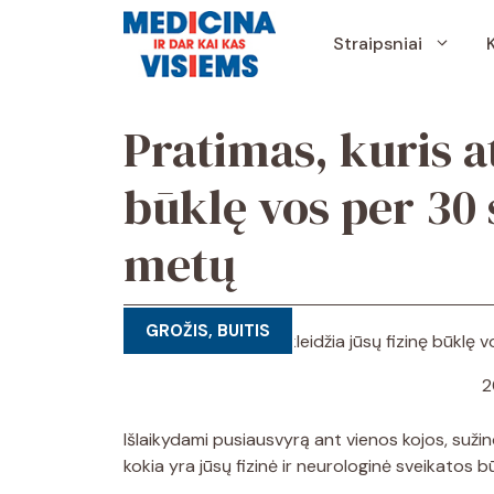
Pereiti
prie
Straipsniai
turinio
Pratimas, kuris at
būklę vos per 30 
metų
GROŽIS, BUITIS
2
Išlaikydami pusiausvyrą ant vienos kojos, suži
kokia yra jūsų fizinė ir neurologinė sveikatos bū