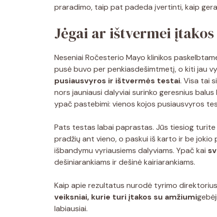
praradimo, taip pat padeda įvertinti, kaip ger
Jėgai ar ištvermei įtakos
Neseniai Ročesterio Mayo klinikos paskelbtame
pusė buvo per penkiasdešimtmetį, o kiti jau vy
pusiausvyros ir ištvermės testai
. Visa tai 
nors jauniausi dalyviai surinko geresnius balu
ypač pastebimi: vienos kojos pusiausvyros tes
Pats testas labai paprastas. Jūs tiesiog turite iš
pradžių ant vieno, o paskui iš karto ir be jokio 
išbandymu vyriausiems dalyviams. Ypač kai
sv
dešiniarankiams ir dešinė kairiarankiams.
Kaip apie rezultatus nurodė tyrimo direktoriu
veiksniai, kurie turi įtakos su amžiumi
gebėj
labiausiai.