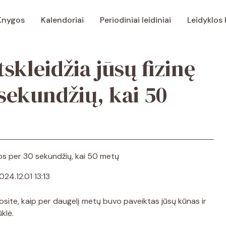
Knygos
Kalendoriai
Periodiniai leidiniai
Leidyklos
skleidžia jūsų fizinę
sekundžių, kai 50
024.12.01 13:13
nosite, kaip per daugelį metų buvo paveiktas jūsų kūnas ir
klė.