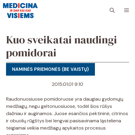
Pereiti
Me
prie
turinio
Kuo sveikatai naudingi
pomidorai
NAMINĖS PRIEMONĖS (BE VAISTŲ)
2015.01.01 9:10
Raudonuosiuose pomidoruose yra daugiau gydomųjų
medžiagų, negu geltonuosiuose, todėl šios rūšys
dažniau ir auginamos. Juose esančios pektininė, citrinos
ir obuolių rūgštys bei lengvai pasisavinama ląsteliena
teigiamai veikia medžiagų apykaitos procesus