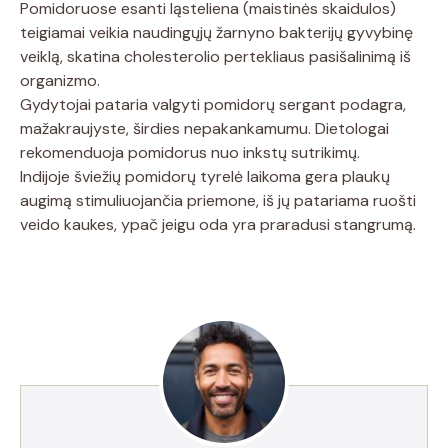
Pomidoruose esanti ląsteliena (maistinės skaidulos)
teigiamai veikia naudingųjų žarnyno bakterijų gyvybinę
veiklą, skatina cholesterolio pertekliaus pasišalinimą iš
organizmo.
Gydytojai pataria valgyti pomidorų sergant podagra,
mažakraujyste, širdies nepakankamumu. Dietologai
rekomenduoja pomidorus nuo inkstų sutrikimų.
Indijoje šviežių pomidorų tyrelė laikoma gera plaukų
augimą stimuliuojančia priemone, iš jų patariama ruošti
veido kaukes, ypač jeigu oda yra praradusi stangrumą.