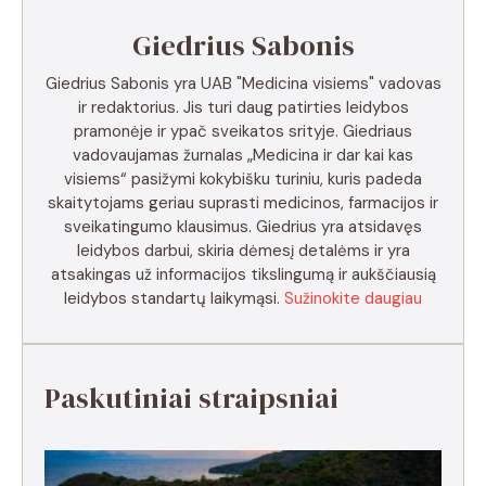
Giedrius Sabonis
Giedrius Sabonis yra UAB "Medicina visiems" vadovas
ir redaktorius. Jis turi daug patirties leidybos
pramonėje ir ypač sveikatos srityje. Giedriaus
vadovaujamas žurnalas „Medicina ir dar kai kas
visiems“ pasižymi kokybišku turiniu, kuris padeda
skaitytojams geriau suprasti medicinos, farmacijos ir
sveikatingumo klausimus. Giedrius yra atsidavęs
leidybos darbui, skiria dėmesį detalėms ir yra
atsakingas už informacijos tikslingumą ir aukščiausią
leidybos standartų laikymąsi.
Sužinokite daugiau
Paskutiniai straipsniai