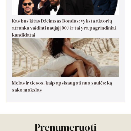
Kas bus kitas Džeimsas Bondas: vyksta aktorių
atranka vaidinti naująjį 007 ir tai yra pagrindiniai
kandidatai
Melas ir tiesos, kaip apsisaugoti nuo saulės: ką
sako mokslas
Prenumeruoti