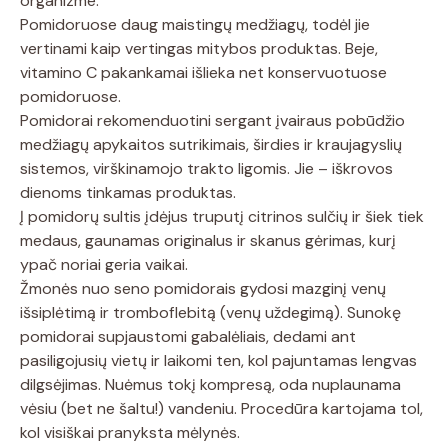
organizme.
Pomidoruose daug maistingų medžiagų, todėl jie
vertinami kaip vertingas mitybos produktas. Beje,
vitamino C pakankamai išlieka net konservuotuose
pomidoruose.
Pomidorai rekomenduotini sergant įvairaus pobūdžio
medžiagų apykaitos sutrikimais, širdies ir kraujagyslių
sistemos, virškinamojo trakto ligomis. Jie – iškrovos
dienoms tinkamas produktas.
Į pomidorų sultis įdėjus truputį citrinos sulčių ir šiek tiek
medaus, gaunamas originalus ir skanus gėrimas, kurį
ypač noriai geria vaikai.
Žmonės nuo seno pomidorais gydosi mazginį venų
išsiplėtimą ir tromboflebitą (venų uždegimą). Sunokę
pomidorai supjaustomi gabalėliais, dedami ant
pasiligojusių vietų ir laikomi ten, kol pajuntamas lengvas
dilgsėjimas. Nuėmus tokį kompresą, oda nuplaunama
vėsiu (bet ne šaltu!) vandeniu. Procedūra kartojama tol,
kol visiškai pranyksta mėlynės.