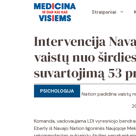
Pereiti
prie
Straipsniai
turinio
Intervencija Nav
vaistų nuo šird
suvartojimą 53 p
PSICHOLOGIJA
2
Komanda, vadovaujama LDI vyresniojo bendra
Eberly iš Navajo Nation ligoninės Naujojoje Mek
rekomendacijas nukreiptų širdies nepakankam