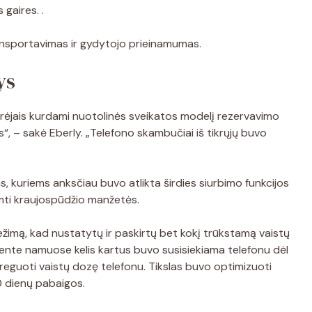
gaires. .
nsportavimas ir gydytojo prieinamumas.
ys
ėjais kurdami nuotolinės sveikatos modelį rezervavimo
ys“, – sakė Eberly. „Telefono skambučiai iš tikrųjų buvo
s, kuriems anksčiau buvo atlikta širdies siurbimo funkcijos
imti kraujospūdžio manžetės.
žimą, kad nustatytų ir paskirtų bet kokį trūkstamą vaistų
iente namuose kelis kartus buvo susisiekiama telefonu dėl
reguoti vaistų dozę telefonu. Tikslas buvo optimizuoti
 dienų pabaigos.