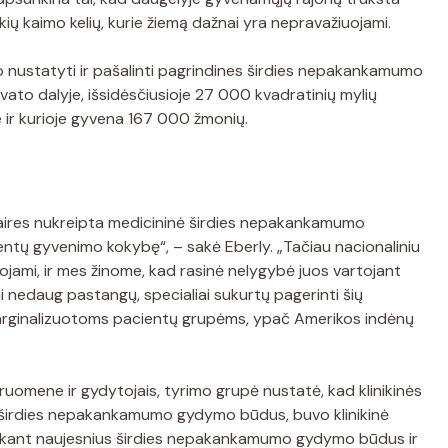
kių kaimo kelių, kurie žiemą dažnai yra nepravažiuojami.
o nustatyti ir pašalinti pagrindines širdies nepakankamumo
rvato dalyje, išsidėsčiusioje 27 000 kvadratinių mylių
e ir kurioje gyvena 167 000 žmonių.
aires nukreipta medicininė širdies nepakankamumo
ientų gyvenimo kokybę“, – sakė Eberly. „Tačiau nacionaliniu
ojami, ir mes žinome, kad rasinė nelygybė juos vartojant
 nedaug pastangų, specialiai sukurtų pagerinti šių
rginalizuotoms pacientų grupėms, ypač Amerikos indėnų
omene ir gydytojais, tyrimo grupė nustatė, kad klinikinės
 širdies nepakankamumo gydymo būdus, buvo klinikinė
taikant naujesnius širdies nepakankamumo gydymo būdus ir