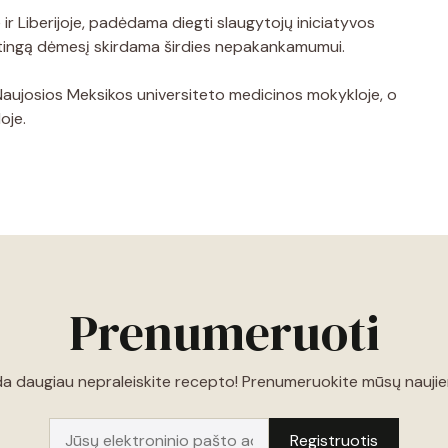
 ir Liberijoje, padėdama diegti slaugytojų iniciatyvos
atingą dėmesį skirdama širdies nepakankamumui.
 Naujosios Meksikos universiteto medicinos mokykloje, o
oje.
Prenumeruoti
a daugiau nepraleiskite recepto! Prenumeruokite mūsų naujien