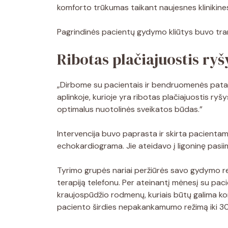
komforto trūkumas taikant naujesnes klinikines 
Pagrindinės pacientų gydymo kliūtys buvo tra
Ribotas plačiajuostis ryš
„Dirbome su pacientais ir bendruomenės patar
aplinkoje, kurioje yra ribotas plačiajuostis ryš
optimalus nuotolinės sveikatos būdas.”
Intervencija buvo paprasta ir skirta pacientam
echokardiograma. Jie ateidavo į ligoninę pasi
Tyrimo grupės nariai peržiūrės savo gydymo re
terapiją telefonu. Per ateinantį mėnesį su pac
kraujospūdžio rodmenų, kuriais būtų galima ko
paciento širdies nepakankamumo režimą iki 30