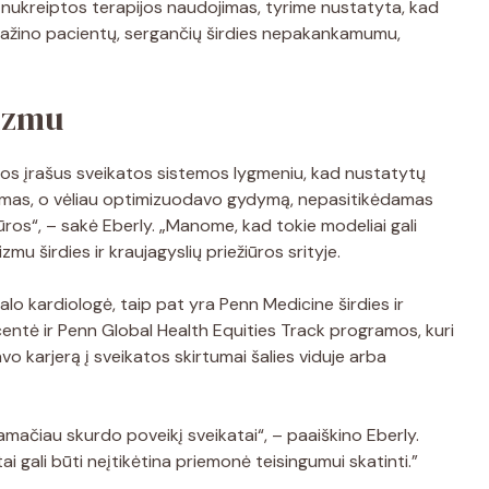
s nukreiptos terapijos naudojimas, tyrime nustatyta, kad
umažino pacientų, sergančių širdies nepakankamumu,
sizmu
tos įrašus sveikatos sistemos lygmeniu, kad nustatytų
mas, o vėliau optimizuodavo gydymą, nepasitikėdamas
ūros“, – sakė Eberly. „Manome, kad tokie modeliai gali
zmu širdies ir kraujagyslių priežiūros srityje.
lo kardiologė, taip pat yra Penn Medicine širdies ir
entė ir Penn Global Health Equities Track programos, kuri
vo karjerą į sveikatos skirtumai šalies viduje arba
amačiau skurdo poveikį sveikatai“, – paaiškino Eberly.
 gali būti neįtikėtina priemonė teisingumui skatinti.”