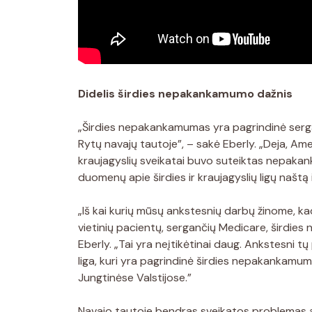
Didelis širdies nepakankamumo dažnis
„Širdies nepakankamumas yra pagrindinė serga
Rytų navajų tautoje”, – sakė Eberly. „Deja, Amer
kraujagyslių sveikatai buvo suteiktas nepakanka
duomenų apie širdies ir kraujagyslių ligų naštą i
„Iš kai kurių mūsų ankstesnių darbų žinome, ka
vietinių pacientų, sergančių Medicare, širdie
Eberly. „Tai yra neįtikėtinai daug. Ankstesni tų
liga, kuri yra pagrindinė širdies nepakankamumo
Jungtinėse Valstijose.”
Navajo tautoje bendras sveikatos problemas a