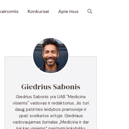
 kainomis
Konkursai
Apie mus
Giedrius Sabonis
Giedrius Sabonis yra UAB "Medicina
visiems" vadovas ir redaktorius. Jis turi
daug patirties leidybos pramonėje ir
ypač sveikatos srityje. Giedriaus
vadovaujamas žurnalas „Medicina ir dar
kai kas visiems“ pasižymi kokybišku