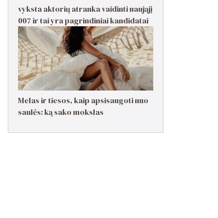
vyksta aktorių atranka vaidinti naująjį
007 ir tai yra pagrindiniai kandidatai
Melas ir tiesos, kaip apsisaugoti nuo
saulės: ką sako mokslas