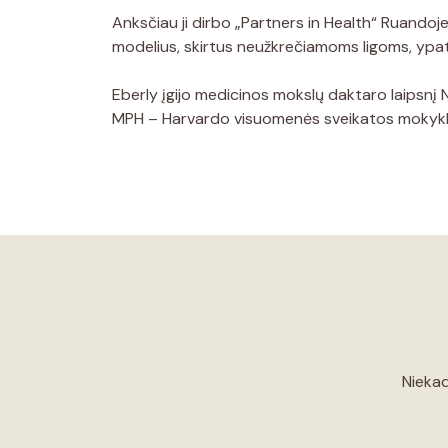
Anksčiau ji dirbo „Partners in Health“ Ruandoje
modelius, skirtus neužkrečiamoms ligoms, yp
Eberly įgijo medicinos mokslų daktaro laipsnį
MPH – Harvardo visuomenės sveikatos mokykl
Niekad