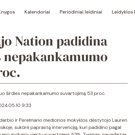
Knygos
Kalendoriai
Periodiniai leidiniai
Leidyklos
ajo Nation padidina
ies nepakankamumo
roc.
024.05.10 9:33
darbio ir Perelmano medicinos mokyklos dėstytojo Lauren
sikoje, sukūrė paprastą intervenciją, kuri padidino pagal
umo gydymo vaistų suvartojimą 53%. Tyrimas, pavadintas