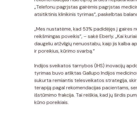
„Telefonu pagrįstas gairėmis pagrįstas medici
atsitiktinis klinikinis tyrimas“, paskelbtas bala
„Mes nustatėme, kad 53% padidėjęs į gaires nu
reikšmingas poveikis”, – sakė Eberly. „Kai kuria
daugeliu atžvilgių nenuostabu, kaip jis kalba 
ir poreikius, kūrimo svarbą.”
Indijos sveikatos tarnybos (IHS) inovacijų apd
tyrimas buvo atliktas Gallupo Indijos medicino
sukurta remiantis telesveikatos strategija, skir
terapiją pagal rekomendacijas pacientams, s
išstūmimo frakcija. Tai reiškia, kad jų širdis p
kūno poreikiais.