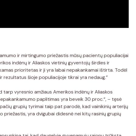
mumo ir mirtingumo priežastis mūsų pacientų populiacijai
ikos indėnų ir Aliaskos vietinių gyventojų širdies ir
mas prioritetas ir ji yra labai nepakankamai ištirta. Todėl
r rezultatus šioje populiacijoje tikrai yra nedaug.”
d tarp vyresnio amžiaus Amerikos indėnų ir Aliaskos
s nepakankamumo paplitimas yra beveik 30 proc.“, – tęsė
 pačių grupių tyrimai taip pat parodė, kad vainikinių arterijų
 priežastis, yra dvigubai didesnė nei kitų rasinių grupių
psunkina tai, kad daugelyje gyvenamųjų rajonų trūksta