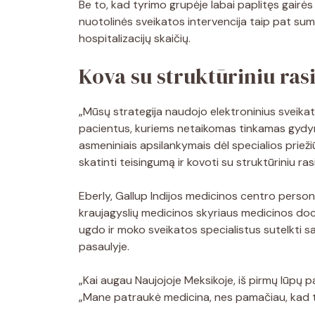
Be to, kad tyrimo grupėje labai paplitęs gairė
nuotolinės sveikatos intervencija taip pat s
hospitalizacijų skaičių.
Kova su struktūriniu ra
„Mūsų strategija naudojo elektroninius sveika
pacientus, kuriems netaikomas tinkamas gydy
asmeniniais apsilankymais dėl specialios prieži
skatinti teisingumą ir kovoti su struktūriniu rasi
Eberly, Gallup Indijos medicinos centro persona
kraujagyslių medicinos skyriaus medicinos doc
ugdo ir moko sveikatos specialistus sutelkti sa
pasaulyje.
„Kai augau Naujojoje Meksikoje, iš pirmų lūpų p
„Mane patraukė medicina, nes pamačiau, kad tai