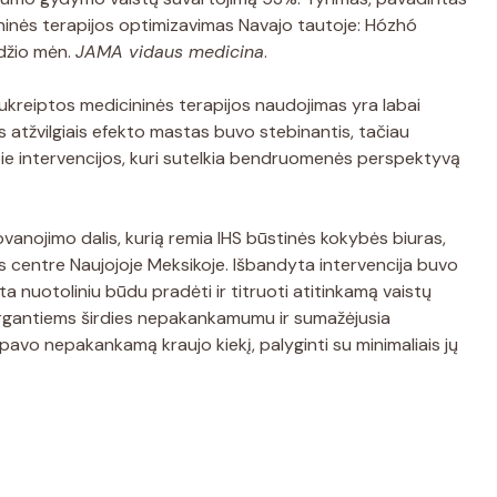
ninės terapijos optimizavimas Navajo tautoje: Hózhó
ndžio mėn.
JAMA vidaus medicina
.
kreiptos medicininės terapijos naudojimas yra labai
is atžvilgiais efekto mastas buvo stebinantis, tačiau
apie intervencijos, kuri sutelkia bendruomenės perspektyvą
ovanojimo dalis, kurią remia IHS būstinės kokybės biuras,
s centre Naujojoje Meksikoje. Išbandyta intervencija buvo
ta nuotoliniu būdu pradėti ir titruoti atitinkamą vaistų
ergantiems širdies nepakankamumu ir sumažėjusia
umpavo nepakankamą kraujo kiekį, palyginti su minimaliais jų