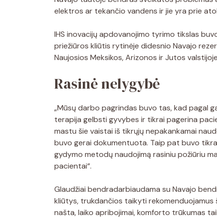
elektros ar tekančio vandens ir jie yra prie ato
IHS inovacijų apdovanojimo tyrimo tikslas buv
priežiūros kliūtis rytinėje didesnio Navajo reze
Naujosios Meksikos, Arizonos ir Jutos valstijoj
Rasinė nelygybė
„Mūsų darbo pagrindas buvo tas, kad pagal g
terapija gelbsti gyvybes ir tikrai pagerina pac
mastu šie vaistai iš tikrųjų nepakankamai naud
buvo gerai dokumentuota. Taip pat buvo tikrai
gydymo metodų naudojimą rasiniu požiūriu ma
pacientai“.
Glaudžiai bendradarbiaudama su Navajo bendru
kliūtys, trukdančios taikyti rekomenduojamus
našta, laiko apribojimai, komforto trūkumas 