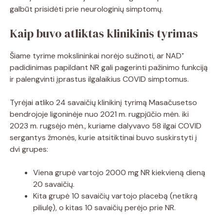
galbūt prisidėti prie neurologinių simptomų.
Kaip buvo atliktas klinikinis tyrimas
Šiame tyrime mokslininkai norėjo sužinoti, ar NAD⁺
padidinimas papildant NR gali pagerinti pažinimo funkciją
ir palengvinti įprastus ilgalaikius COVID simptomus.
Tyrėjai atliko 24 savaičių klinikinį tyrimą Masačusetso
bendrojoje ligoninėje nuo 2021 m. rugpjūčio mėn. iki
2023 m. rugsėjo mėn., kuriame dalyvavo 58 ilgai COVID
sergantys žmonės, kurie atsitiktinai buvo suskirstyti į
dvi grupes:
Viena grupė vartojo 2000 mg NR kiekvieną dieną
20 savaičių.
Kita grupė 10 savaičių vartojo placebą (netikrą
piliulę), o kitas 10 savaičių perėjo prie NR.