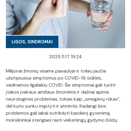
LIGOS, SINDROMAI
2025.11.17 19:24
Milijonai žmonių visame pasaulyje ir toliau jaučia
užsitęsusius simptomus po COVID-19, būklės,
vadinamos ilgalaikiu COVID. Šie simptomai gali turėti
įtakos įvairaus amžiaus žmonėms ir dažnai apima
neurologines problemas, tokias kaip „smegenų rūkas“,
dėl kurio sunku mąstyti ir atmintis. Kadangi šios
problemos gali labai sutrikdyti kasdienį gyvenimą,
mokslininkai stengiasi rasti veiksmingų gydymo būdų.