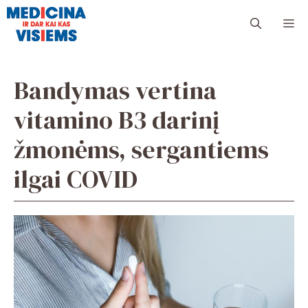
Pereiti
Me
prie
turinio
Bandymas vertina
vitamino B3 darinį
žmonėms, sergantiems
ilgai COVID