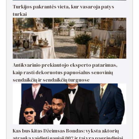
Turkijos pakrantės vieta, kur vasaroja patys
turkai
Antikvarinio prekiautojo eksperto patarimas,
kaip rasti dekoruotus papuošalus senovinių
sendaikčių ir sendaikčių turguose
Kas bus kitas Džeimsas Bondas: vyksta aktorių
atranka vaidinti naująjį 007 ir tai yra pagrindiniai