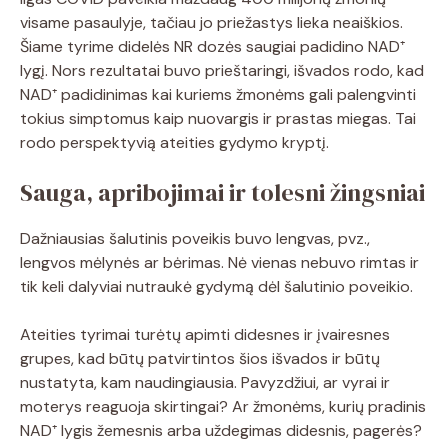
visame pasaulyje, tačiau jo priežastys lieka neaiškios.
Šiame tyrime didelės NR dozės saugiai padidino NAD⁺
lygį. Nors rezultatai buvo prieštaringi, išvados rodo, kad
NAD⁺ padidinimas kai kuriems žmonėms gali palengvinti
tokius simptomus kaip nuovargis ir prastas miegas. Tai
rodo perspektyvią ateities gydymo kryptį.
Sauga, apribojimai ir tolesni žingsniai
Dažniausias šalutinis poveikis buvo lengvas, pvz.,
lengvos mėlynės ar bėrimas. Nė vienas nebuvo rimtas ir
tik keli dalyviai nutraukė gydymą dėl šalutinio poveikio.
Ateities tyrimai turėtų apimti didesnes ir įvairesnes
grupes, kad būtų patvirtintos šios išvados ir būtų
nustatyta, kam naudingiausia. Pavyzdžiui, ar vyrai ir
moterys reaguoja skirtingai? Ar žmonėms, kurių pradinis
NAD⁺ lygis žemesnis arba uždegimas didesnis, pagerės?