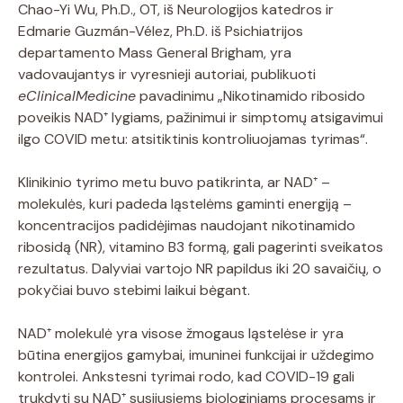
Chao-Yi Wu, Ph.D., OT, iš Neurologijos katedros ir
Edmarie Guzmán-Vélez, Ph.D. iš Psichiatrijos
departamento Mass General Brigham, yra
vadovaujantys ir vyresnieji autoriai, publikuoti
eClinicalMedicine
pavadinimu „Nikotinamido ribosido
poveikis NAD⁺ lygiams, pažinimui ir simptomų atsigavimui
ilgo COVID metu: atsitiktinis kontroliuojamas tyrimas“.
Klinikinio tyrimo metu buvo patikrinta, ar NAD⁺ –
molekulės, kuri padeda ląstelėms gaminti energiją –
koncentracijos padidėjimas naudojant nikotinamido
ribosidą (NR), vitamino B3 formą, gali pagerinti sveikatos
rezultatus. Dalyviai vartojo NR papildus iki 20 savaičių, o
pokyčiai buvo stebimi laikui bėgant.
NAD⁺ molekulė yra visose žmogaus ląstelėse ir yra
būtina energijos gamybai, imuninei funkcijai ir uždegimo
kontrolei. Ankstesni tyrimai rodo, kad COVID-19 gali
trukdyti su NAD⁺ susijusiems biologiniams procesams ir