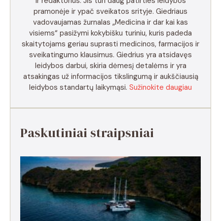
ir redaktorius. Jis turi daug patirties leidybos
pramonėje ir ypač sveikatos srityje. Giedriaus
vadovaujamas žurnalas „Medicina ir dar kai kas
visiems“ pasižymi kokybišku turiniu, kuris padeda
skaitytojams geriau suprasti medicinos, farmacijos ir
sveikatingumo klausimus. Giedrius yra atsidavęs
leidybos darbui, skiria dėmesį detalėms ir yra
atsakingas už informacijos tikslingumą ir aukščiausią
leidybos standartų laikymąsi.
Sužinokite daugiau
Paskutiniai straipsniai