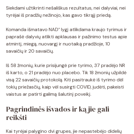
Siekdami užtikrinti nešališkus rezultatus, nei dalyviai, nei
tyrėjai iš pradžių nežinojo, kas gavo tikrąjį priedą.
Komanda išmatavo NAD⁺ lygį atlikdama kraujo tyrimus ir
paprašė dalyvių atlikti apklausas ir pažinimo testus apie
atmintį, miegą, nuovargį ir nuotaiką pradžioje, 10
savaičių ir 20 savaičių.
Iš 58 žmonių, kurie prisijungė prie tyrimo, 37 pradėjo NR
iš karto, o 21 pradėjo nuo placebo. Tik 18 žmonių užpildė
visą 22 savaičių protokolą. Kiti pasitraukė iš tyrimo dėl
tokių priežasčių, kaip vėl susirgti COVID, judėti, pakeisti
vaistus ar patirti galimą šalutinį poveikį.
Pagrindinės išvados ir ką jie gali
reikšti
Kai tyrėjai palygino dvi grupes, jie nepastebėjo didelių