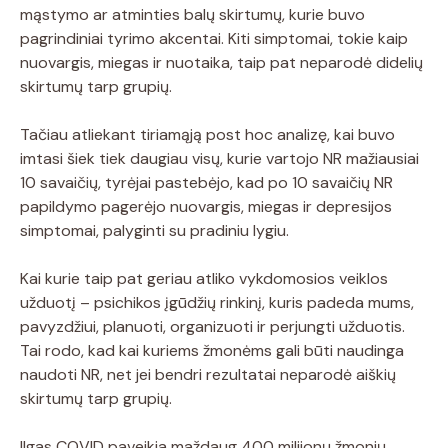
mąstymo ar atminties balų skirtumų, kurie buvo
pagrindiniai tyrimo akcentai. Kiti simptomai, tokie kaip
nuovargis, miegas ir nuotaika, taip pat neparodė didelių
skirtumų tarp grupių.
Tačiau atliekant tiriamąją post hoc analizę, kai buvo
imtasi šiek tiek daugiau visų, kurie vartojo NR mažiausiai
10 savaičių, tyrėjai pastebėjo, kad po 10 savaičių NR
papildymo pagerėjo nuovargis, miegas ir depresijos
simptomai, palyginti su pradiniu lygiu.
Kai kurie taip pat geriau atliko vykdomosios veiklos
užduotį – psichikos įgūdžių rinkinį, kuris padeda mums,
pavyzdžiui, planuoti, organizuoti ir perjungti užduotis.
Tai rodo, kad kai kuriems žmonėms gali būti naudinga
naudoti NR, net jei bendri rezultatai neparodė aiškių
skirtumų tarp grupių.
Ilgas COVID paveikia maždaug 400 milijonų žmonių