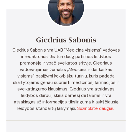
Giedrius Sabonis
Giedrius Sabonis yra UAB "Medicina visiems" vadovas
ir redaktorius. Jis turi daug patirties leidybos
pramonėje ir ypač sveikatos srityje. Giedriaus
vadovaujamas žurnalas „Medicina ir dar kai kas
visiems“ pasižymi kokybišku turiniu, kuris padeda
skaitytojams geriau suprasti medicinos, farmacijos ir
sveikatingumo klausimus. Giedrius yra atsidavęs
leidybos darbui, skiria dėmesį detalėms ir yra
atsakingas už informacijos tikslingumą ir aukščiausią
leidybos standartų laikymąsi.
Sužinokite daugiau