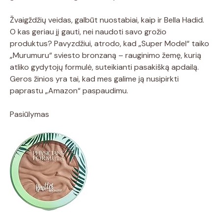
Žvaigždžių veidas, galbūt nuostabiai, kaip ir Bella Hadid.
O kas geriau jį gauti, nei naudoti savo grožio
produktus? Pavyzdžiui, atrodo, kad „Super Model“ taiko
„Murumuru“ sviesto bronzaną – rauginimo žemę, kurią
atliko gydytojų formulė, suteikianti pasakišką apdailą.
Geros žinios yra tai, kad mes galime ją nusipirkti
paprastu „Amazon“ paspaudimu.
Pasiūlymas