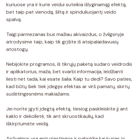
kuriuose yra ir kurie veidui suteikia išlyginamąjį efektą,
bet taip pat vienodą, šiltą ir spinduliuojantį veido
spalvą.
Taigi parmezanas bus mažiau akivaizdus, ​​o žvilgsnyje
atrodysime taip, kaip tik grįšite iš atsipalaidavusių
atostogų.
Nebijokite programos, iš tikrųjų paketą sudaro veidrodis
ir aplikatorius, maža, bet svarbi informacija, leidžianti
liesti net tada, kai esate šalia. Kaip tu dedi? Savo paties,
kad būtų šiek tiek įdegęs efektas ar virš pamatų, skirtų
sudėtingesnėms makiažams.
Jei norite įgyti įdegtą efektą, tiesiog paskleiskite jį ant
kaklo ir dekolleté, tik ant skruostikaulių, kad
iškirptumėte veidą.
Apžvalgos yra entuziastingos ir pabrėžia kai kurias jo