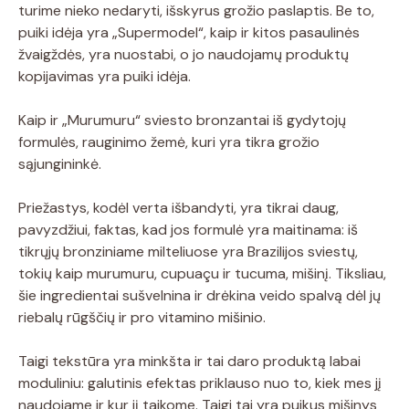
turime nieko nedaryti, išskyrus grožio paslaptis. Be to,
puiki idėja yra „Supermodel“, kaip ir kitos pasaulinės
žvaigždės, yra nuostabi, o jo naudojamų produktų
kopijavimas yra puiki idėja.
Kaip ir „Murumuru“ sviesto bronzantai iš gydytojų
formulės, rauginimo žemė, kuri yra tikra grožio
sąjungininkė.
Priežastys, kodėl verta išbandyti, yra tikrai daug,
pavyzdžiui, faktas, kad jos formulė yra maitinama: iš
tikrųjų bronziniame milteliuose yra Brazilijos sviestų,
tokių kaip murumuru, cupuaçu ir tucuma, mišinį. Tiksliau,
šie ingredientai sušvelnina ir drėkina veido spalvą dėl jų
riebalų rūgščių ir pro vitamino mišinio.
Taigi tekstūra yra minkšta ir tai daro produktą labai
moduliniu: galutinis efektas priklauso nuo to, kiek mes jį
naudojame ir kur jį taikome. Taigi tai yra puikus mišinys