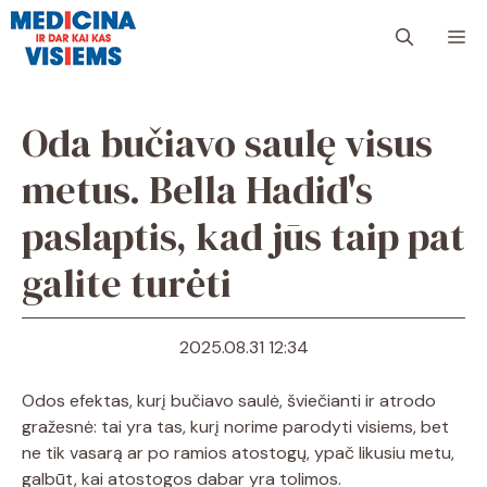
Pereiti
Me
prie
turinio
Oda bučiavo saulę visus
metus. Bella Hadid's
paslaptis, kad jūs taip pat
galite turėti
2025.08.31 12:34
Odos efektas, kurį bučiavo saulė, šviečianti ir atrodo
gražesnė: tai yra tas, kurį norime parodyti visiems, bet
ne tik vasarą ar po ramios atostogų, ypač likusiu metu,
galbūt, kai atostogos dabar yra tolimos.