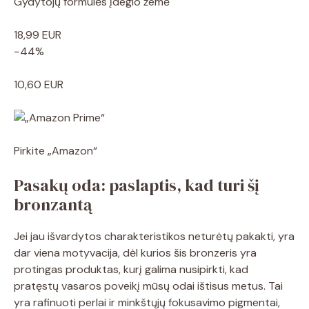
Gydytojų formulės įdegio žemė
18,99 EUR
−44%
10,60 EUR
Pirkite „Amazon“
Pasakų oda: paslaptis, kad turi šį
bronzantą
Jei jau išvardytos charakteristikos neturėtų pakakti, yra
dar viena motyvacija, dėl kurios šis bronzeris yra
protingas produktas, kurį galima nusipirkti, kad
pratęstų vasaros poveikį mūsų odai ištisus metus. Tai
yra rafinuoti perlai ir minkštųjų fokusavimo pigmentai,