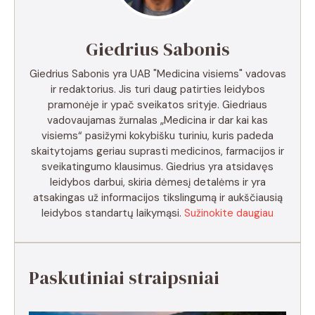
Giedrius Sabonis
Giedrius Sabonis yra UAB "Medicina visiems" vadovas
ir redaktorius. Jis turi daug patirties leidybos
pramonėje ir ypač sveikatos srityje. Giedriaus
vadovaujamas žurnalas „Medicina ir dar kai kas
visiems“ pasižymi kokybišku turiniu, kuris padeda
skaitytojams geriau suprasti medicinos, farmacijos ir
sveikatingumo klausimus. Giedrius yra atsidavęs
leidybos darbui, skiria dėmesį detalėms ir yra
atsakingas už informacijos tikslingumą ir aukščiausią
leidybos standartų laikymąsi.
Sužinokite daugiau
Paskutiniai straipsniai