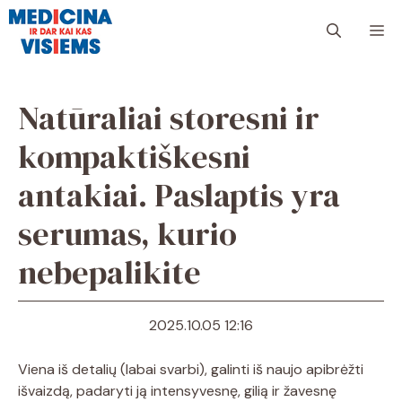
Pereiti
Me
prie
turinio
Natūraliai storesni ir
kompaktiškesni
antakiai. Paslaptis yra
serumas, kurio
nebepalikite
2025.10.05 12:16
Viena iš detalių (labai svarbi), galinti iš naujo apibrėžti
išvaizdą, padaryti ją intensyvesnę, gilią ir žavesnę