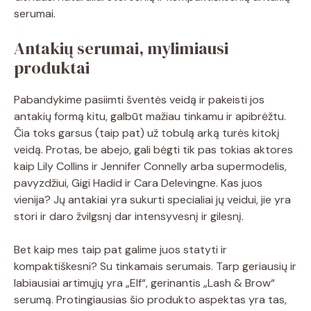
serumai.
Antakių serumai, mylimiausi
produktai
Pabandykime pasiimti šventės veidą ir pakeisti jos
antakių formą kitu, galbūt mažiau tinkamu ir apibrėžtu.
Čia toks garsus (taip pat) už tobulą arką turės kitokį
veidą. Protas, be abejo, gali bėgti tik pas tokias aktores
kaip Lily Collins ir Jennifer Connelly arba supermodelis,
pavyzdžiui, Gigi Hadid ir Cara Delevingne. Kas juos
vienija? Jų antakiai yra sukurti specialiai jų veidui, jie yra
stori ir daro žvilgsnį dar intensyvesnį ir gilesnį.
Bet kaip mes taip pat galime juos statyti ir
kompaktiškesni? Su tinkamais serumais. Tarp geriausių ir
labiausiai artimųjų yra „Elf“, gerinantis „Lash & Brow“
serumą. Protingiausias šio produkto aspektas yra tas,