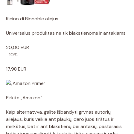
Ricino di Bionoble aliejus
Universalus produktas ne tik blakstienoms ir antakiams
20,00 EUR
–10%
17,98 EUR
Pirkite „Amazon“
Kaip alternatyva, galite išbandyti grynas autorių
aliejaus, kuris veikia ant plaukų, daro juos tirštus ir
minkštus, bet ir ant blakstienų bei antakių, pastarasis
ketina juos reguliuoti. Ir tada jis tinka nagams ir odai.