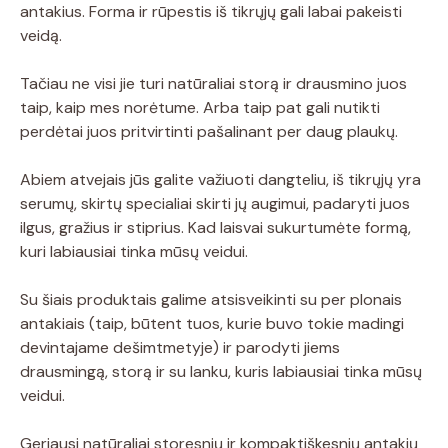
antakius. Forma ir rūpestis iš tikrųjų gali labai pakeisti
veidą.
Tačiau ne visi jie turi natūraliai storą ir drausmino juos
taip, kaip mes norėtume. Arba taip pat gali nutikti
perdėtai juos pritvirtinti pašalinant per daug plaukų.
Abiem atvejais jūs galite važiuoti dangteliu, iš tikrųjų yra
serumų, skirtų specialiai skirti jų augimui, padaryti juos
ilgus, gražius ir stiprius. Kad laisvai sukurtumėte formą,
kuri labiausiai tinka mūsų veidui.
Su šiais produktais galime atsisveikinti su per plonais
antakiais (taip, būtent tuos, kurie buvo tokie madingi
devintajame dešimtmetyje) ir parodyti jiems
drausmingą, storą ir su lanku, kuris labiausiai tinka mūsų
veidui.
Geriausi natūraliai storesnių ir kompaktiškesnių antakių