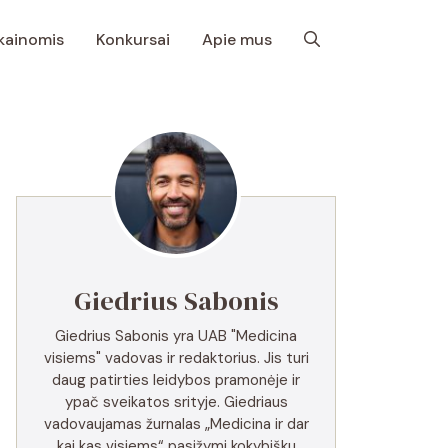
 kainomis
Konkursai
Apie mus
Giedrius Sabonis
Giedrius Sabonis yra UAB "Medicina
visiems" vadovas ir redaktorius. Jis turi
daug patirties leidybos pramonėje ir
ypač sveikatos srityje. Giedriaus
vadovaujamas žurnalas „Medicina ir dar
kai kas visiems“ pasižymi kokybišku