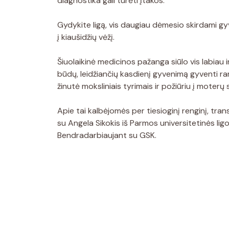
diagnostika gali turėti įtakos.
Gydykite ligą, vis daugiau dėmesio skirdami gy
į kiaušidžių vėžį.
Šiuolaikinė medicinos pažanga siūlo vis labia
būdų, leidžiančių kasdienį gyvenimą gyventi ra
žinutė moksliniais tyrimais ir požiūriu į moter
Apie tai kalbėjomės per tiesioginį renginį, tr
su Angela Sikokis iš Parmos universitetinės lig
Bendradarbiaujant su GSK.