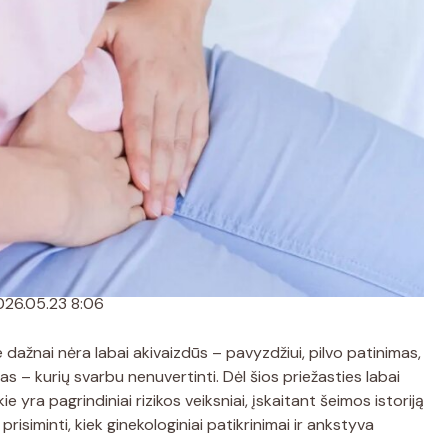
026.05.23 8:06
ie dažnai nėra labai akivaizdūs – pavyzdžiui, pilvo patinimas,
 kurių svarbu nenuvertinti. Dėl šios priežasties labai
ie yra pagrindiniai rizikos veiksniai, įskaitant šeimos istoriją
risiminti, kiek ginekologiniai patikrinimai ir ankstyva