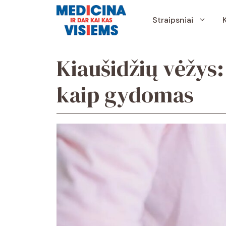
Pereiti
prie
Straipsniai
turinio
Kiaušidžių vėžys:
kaip gydomas