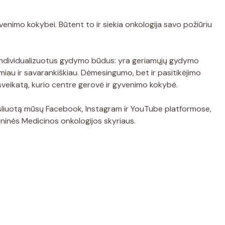
venimo kokybei. Būtent to ir siekia onkologija savo požiūriu
u individualizuotus gydymo būdus: yra geriamųjų gydymo
miau ir savarankiškiau. Dėmesingumo, bet ir pasitikėjimo
ų sveikatą, kurio centre gerovė ir gyvenimo kokybė.
ansliuotą mūsų Facebook, Instagram ir YouTube platformose,
oninės Medicinos onkologijos skyriaus.