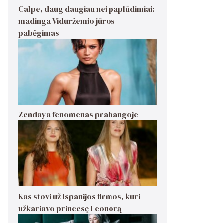
Calpe, daug daugiau nei paplūdimiai:
madinga Viduržemio jūros
pabėgimas
Zendaya fenomenas prabangoje
Kas stovi už Ispanijos firmos, kuri
užkariavo princesę Leonorą