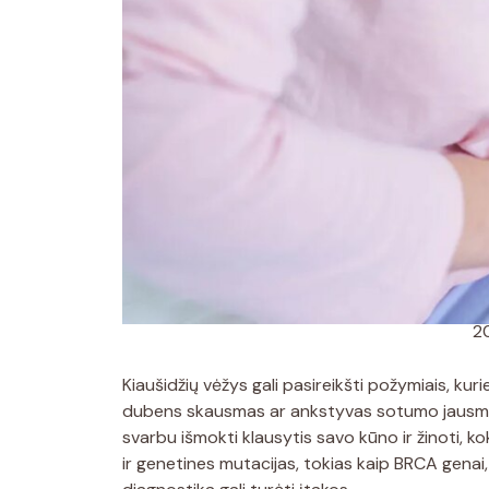
2
Kiaušidžių vėžys gali pasireikšti požymiais, kur
dubens skausmas ar ankstyvas sotumo jausmas –
svarbu išmokti klausytis savo kūno ir žinoti, kok
ir genetines mutacijas, tokias kaip BRCA genai, p