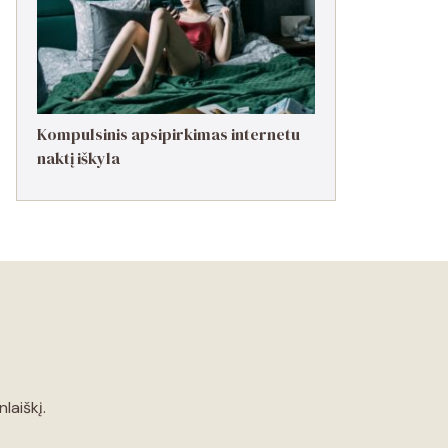
Kompulsinis apsipirkimas internetu
naktį iškyla
laiškį.