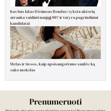
Kas bus kitas Džeimsas Bondas: vyksta aktorių
atranka vaidinti naująjį 007 ir tai yra pagrindiniai
kandidatai
Melas ir tiesos, kaip apsisaugoti nuo saulės: ką
sako mokslas
Prenumeruoti
Niekada daugiau nepraleiskite recepto! Prenumeruokite