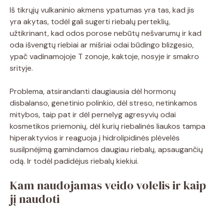
Iš tikrųjų vulkaninio akmens ypatumas yra tas, kad jis
yra akytas, todėl gali sugerti riebalų perteklių,
užtikrinant, kad odos porose nebūtų nešvarumų ir kad
oda išvengtų riebiai ar mišriai odai būdingo blizgesio,
ypač vadinamojoje T zonoje, kaktoje, nosyje ir smakro
srityje.
Problema, atsirandanti daugiausia dėl hormonų
disbalanso, genetinio polinkio, dėl streso, netinkamos
mitybos, taip pat ir dėl pernelyg agresyvių odai
kosmetikos priemonių, dėl kurių riebalinės liaukos tampa
hiperaktyvios ir reaguoja į hidrolipidinės plėvelės
susilpnėjimą gamindamos daugiau riebalų, apsaugančių
odą. Ir todėl padidėjus riebalų kiekiui.
Kam naudojamas veido volelis ir kaip
jį naudoti