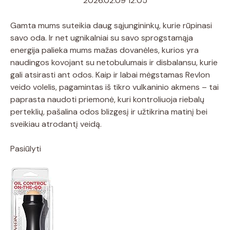
2026.02.09 12:05
Gamta mums suteikia daug sąjungininkų, kurie rūpinasi
savo oda. Ir net ugnikalniai su savo sprogstamąja
energija palieka mums mažas dovanėles, kurios yra
naudingos kovojant su netobulumais ir disbalansu, kurie
gali atsirasti ant odos. Kaip ir labai mėgstamas Revlon
veido volelis, pagamintas iš tikro vulkaninio akmens – tai
paprasta naudoti priemonė, kuri kontroliuoja riebalų
perteklių, pašalina odos blizgesį ir užtikrina matinį bei
sveikiau atrodantį veidą.
Pasiūlyti