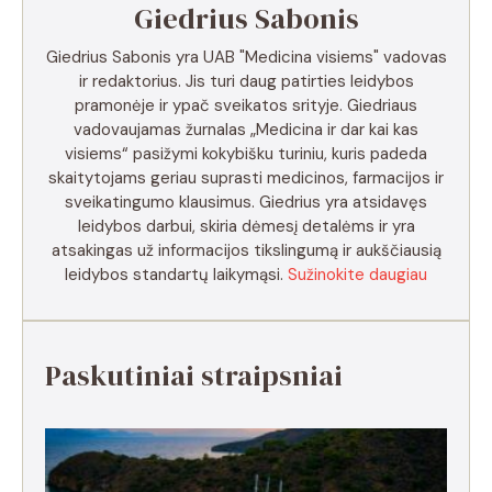
Giedrius Sabonis
Giedrius Sabonis yra UAB "Medicina visiems" vadovas
ir redaktorius. Jis turi daug patirties leidybos
pramonėje ir ypač sveikatos srityje. Giedriaus
vadovaujamas žurnalas „Medicina ir dar kai kas
visiems“ pasižymi kokybišku turiniu, kuris padeda
skaitytojams geriau suprasti medicinos, farmacijos ir
sveikatingumo klausimus. Giedrius yra atsidavęs
leidybos darbui, skiria dėmesį detalėms ir yra
atsakingas už informacijos tikslingumą ir aukščiausią
leidybos standartų laikymąsi.
Sužinokite daugiau
Paskutiniai straipsniai