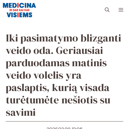
Pereiti
Me
prie
turinio
Iki pasimatymo blizganti
veido oda. Geriausiai
parduodamas matinis
veido volelis yra
paslaptis, kurią visada
turėtumėte nešiotis su
savimi