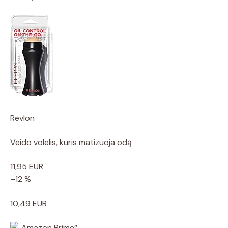
Revlon
Veido volelis, kuris matizuoja odą
11,95 EUR
–12 %
10,49 EUR