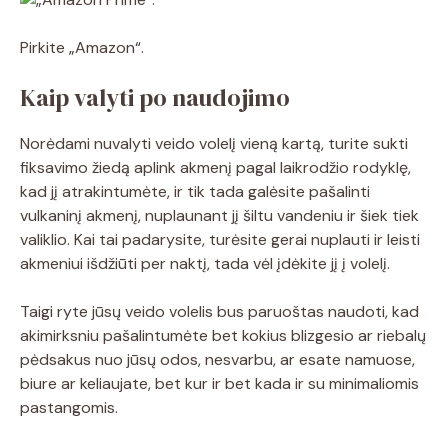
Pirkite „Amazon“.
Kaip valyti po naudojimo
Norėdami nuvalyti veido volelį vieną kartą, turite sukti
fiksavimo žiedą aplink akmenį pagal laikrodžio rodyklę,
kad jį atrakintumėte, ir tik tada galėsite pašalinti
vulkaninį akmenį, nuplaunant jį šiltu vandeniu ir šiek tiek
valiklio. Kai tai padarysite, turėsite gerai nuplauti ir leisti
akmeniui išdžiūti per naktį, tada vėl įdėkite jį į volelį.
Taigi ryte jūsų veido volelis bus paruoštas naudoti, kad
akimirksniu pašalintumėte bet kokius blizgesio ar riebalų
pėdsakus nuo jūsų odos, nesvarbu, ar esate namuose,
biure ar keliaujate, bet kur ir bet kada ir su minimaliomis
pastangomis.