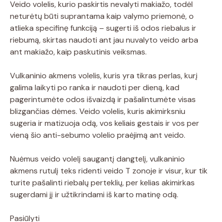
Veido volelis, kurio paskirtis nevalyti makiažo, todėl
neturėtų būti suprantama kaip valymo priemonė, o
atlieka specifinę funkciją – sugerti iš odos riebalus ir
riebumą, skirtas naudoti ant jau nuvalyto veido arba
ant makiažo, kaip paskutinis veiksmas.
Vulkaninio akmens volelis, kuris yra tikras perlas, kurį
galima laikyti po ranka ir naudoti per dieną, kad
pagerintumėte odos išvaizdą ir pašalintumėte visas
blizgančias dėmes. Veido volelis, kuris akimirksniu
sugeria ir matizuoja odą, vos keliais gestais ir vos per
vieną šio anti-sebumo volelio praėjimą ant veido.
Nuėmus veido volelį saugantį dangtelį, vulkaninio
akmens rutulį teks ridenti veido T zonoje ir visur, kur tik
turite pašalinti riebalų perteklių, per kelias akimirkas
sugerdami jį ir užtikrindami iš karto matinę odą.
Pasiūlyti