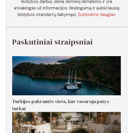
leidybos darbui, skiria dėmesį detalėms ir yra
atsakingas už informacijos tikslingumą ir aukščiausią
leidybos standartų laikymąsi.
Sužinokite daugiau
Paskutiniai straipsniai
Turkijos pakrantės vieta, kur vasaroja patys
turkai