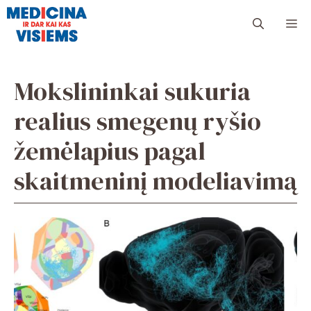
Pereiti
Me
prie
turinio
Mokslininkai sukuria
realius smegenų ryšio
žemėlapius pagal
skaitmeninį modeliavimą