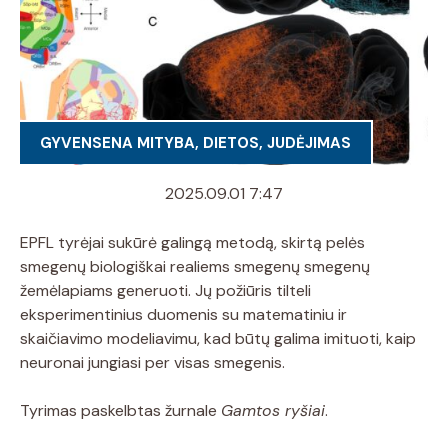
GYVENSENA MITYBA, DIETOS, JUDĖJIMAS
2025.09.01 7:47
EPFL tyrėjai sukūrė galingą metodą, skirtą pelės
smegenų biologiškai realiems smegenų smegenų
žemėlapiams generuoti. Jų požiūris tilteli
eksperimentinius duomenis su matematiniu ir
skaičiavimo modeliavimu, kad būtų galima imituoti, kaip
neuronai jungiasi per visas smegenis.
Tyrimas paskelbtas žurnale
Gamtos ryšiai
.