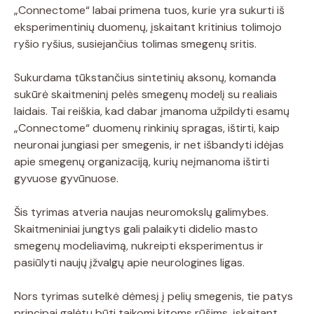
„Connectome“ labai primena tuos, kurie yra sukurti iš
eksperimentinių duomenų, įskaitant kritinius tolimojo
ryšio ryšius, susiejančius tolimas smegenų sritis.
Sukurdama tūkstančius sintetinių aksonų, komanda
sukūrė skaitmeninį pelės smegenų modelį su realiais
laidais. Tai reiškia, kad dabar įmanoma užpildyti esamų
„Connectome“ duomenų rinkinių spragas, ištirti, kaip
neuronai jungiasi per smegenis, ir net išbandyti idėjas
apie smegenų organizaciją, kurių neįmanoma ištirti
gyvuose gyvūnuose.
Šis tyrimas atveria naujas neuromokslų galimybes.
Skaitmeniniai jungtys gali palaikyti didelio masto
smegenų modeliavimą, nukreipti eksperimentus ir
pasiūlyti naujų įžvalgų apie neurologines ligas.
Nors tyrimas sutelkė dėmesį į pelių smegenis, tie patys
principai galėtų būti taikomi kitoms rūšims, įskaitant