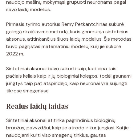
naudojo mašinų mokymąsi grupuoti neuronams pagal
savo laidų modelius.
Pirmasis tyrimo autorius Remy Petkantchinas sukūrė
galingą skaičiavimo metodą, kuris generuoja sintetinius
aksonus, atitinkančius šiuos laidų modelius. Šis metodas
buvo pagrįstas matematiniu modeliu, kurį jie sukūrė
2022 m.
Sintetiniai aksonai buvo sukurti taip, kad eina tais
pačiais keliais kaip ir jų biologiniai kolegos, todėl gaunami
jungtys taip pat atspindėjo, kaip neuronai yra sujungti
tikrose smegenyse.
Realus laidų laidas
Sintetiniai aksonai atitinka pagrindinius biologinių
bruožus, pavyzdžiui, kaip jie atrodo ir kur jungiasi. Kai jie
naudojami kurti viso smegenų tinklus, gautas