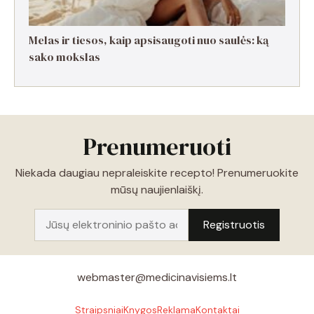
Melas ir tiesos, kaip apsisaugoti nuo saulės: ką
sako mokslas
Prenumeruoti
Niekada daugiau nepraleiskite recepto! Prenumeruokite
mūsų naujienlaiškį.
webmaster@medicinavisiems.lt
Straipsniai
Knygos
Reklama
Kontaktai