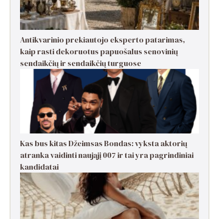
Antikvarinio prekiautojo eksperto patarimas,
kaip rasti dekoruotus papuošalus senovinių
sendaikčių ir sendaikčių turguose
Kas bus kitas Džeimsas Bondas: vyksta aktorių
atranka vaidinti naująjį 007 ir tai yra pagrindiniai
kandidatai