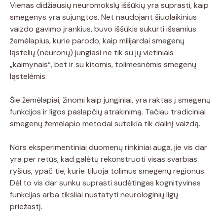
Vienas didžiausių neuromokslų iššūkių yra suprasti, kaip
smegenys yra sujungtos. Net naudojant šiuolaikinius
vaizdo gavimo įrankius, buvo iššūkis sukurti išsamius
žemėlapius, kurie parodo, kaip milijardai smegenų
ląstelių (neuronų) jungiasi ne tik su jų vietiniais
„kaimynais“, bet ir su kitomis, tolimesnėmis smegenų
ląstelėmis.
Šie žemėlapiai, žinomi kaip junginiai, yra raktas į smegenų
funkcijos ir ligos paslapčių atrakinimą. Tačiau tradiciniai
smegenų žemėlapio metodai suteikia tik dalinį vaizdą.
Nors eksperimentiniai duomenų rinkiniai auga, jie vis dar
yra per retūs, kad galėtų rekonstruoti visas svarbias
ryšius, ypač tie, kurie tiluoja tolimus smegenų regionus.
Dėl to vis dar sunku suprasti sudėtingas kognityvines
funkcijas arba tiksliai nustatyti neurologinių ligų
priežastį.