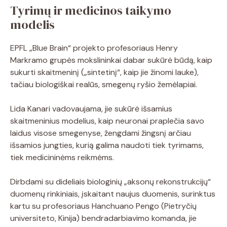
Tyrimų ir medicinos taikymo
modelis
EPFL „Blue Brain“ projekto profesoriaus Henry
Markramo grupės mokslininkai dabar sukūrė būdą, kaip
sukurti skaitmeninį („sintetinį“, kaip jie žinomi lauke),
tačiau biologiškai realūs, smegenų ryšio žemėlapiai.
Lida Kanari vadovaujama, jie sukūrė išsamius
skaitmeninius modelius, kaip neuronai praplečia savo
laidus visose smegenyse, žengdami žingsnį arčiau
išsamios jungties, kurią galima naudoti tiek tyrimams,
tiek medicininėms reikmėms.
Dirbdami su dideliais biologinių „aksonų rekonstrukcijų“
duomenų rinkiniais, įskaitant naujus duomenis, surinktus
kartu su profesoriaus Hanchuano Pengo (Pietryčių
universiteto, Kinija) bendradarbiavimo komanda, jie