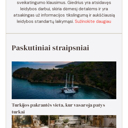
sveikatingumo klausimus. Giedrius yra atsidavęs
leidybos darbui, skiria dėmesį detalėms ir yra
atsakingas už informacijos tikslingumą ir aukščiausią
leidybos standartų laikymąsi.
Sužinokite daugiau
Paskutiniai straipsniai
Turkijos pakrantės vieta, kur vasaroja patys
turkai