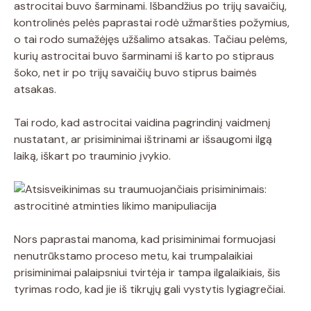
astrocitai buvo šarminami. Išbandžius po trijų savaičių,
kontrolinės pelės paprastai rodė užmaršties požymius,
o tai rodo sumažėjęs užšalimo atsakas. Tačiau pelėms,
kurių astrocitai buvo šarminami iš karto po stipraus
šoko, net ir po trijų savaičių buvo stiprus baimės
atsakas.
Tai rodo, kad astrocitai vaidina pagrindinį vaidmenį
nustatant, ar prisiminimai ištrinami ar išsaugomi ilgą
laiką, iškart po trauminio įvykio.
Nors paprastai manoma, kad prisiminimai formuojasi
nenutrūkstamo proceso metu, kai trumpalaikiai
prisiminimai palaipsniui tvirtėja ir tampa ilgalaikiais, šis
tyrimas rodo, kad jie iš tikrųjų gali vystytis lygiagrečiai.