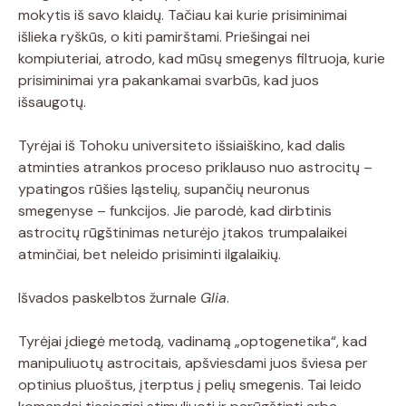
mokytis iš savo klaidų. Tačiau kai kurie prisiminimai
išlieka ryškūs, o kiti pamirštami. Priešingai nei
kompiuteriai, atrodo, kad mūsų smegenys filtruoja, kurie
prisiminimai yra pakankamai svarbūs, kad juos
išsaugotų.
Tyrėjai iš Tohoku universiteto išsiaiškino, kad dalis
atminties atrankos proceso priklauso nuo astrocitų –
ypatingos rūšies ląstelių, supančių neuronus
smegenyse – funkcijos. Jie parodė, kad dirbtinis
astrocitų rūgštinimas neturėjo įtakos trumpalaikei
atminčiai, bet neleido prisiminti ilgalaikių.
Išvados paskelbtos žurnale
Glia
.
Tyrėjai įdiegė metodą, vadinamą „optogenetika“, kad
manipuliuotų astrocitais, apšviesdami juos šviesa per
optinius pluoštus, įterptus į pelių smegenis. Tai leido