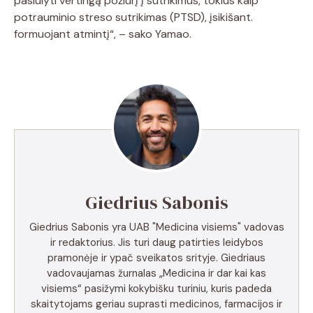
pasiūlyti vertingą požiūrį į sutrikimus, tokius kaip
potrauminio streso sutrikimas (PTSD), įsikišant.
formuojant atmintį“, – sako Yamao.
Giedrius Sabonis
Giedrius Sabonis yra UAB "Medicina visiems" vadovas
ir redaktorius. Jis turi daug patirties leidybos
pramonėje ir ypač sveikatos srityje. Giedriaus
vadovaujamas žurnalas „Medicina ir dar kai kas
visiems“ pasižymi kokybišku turiniu, kuris padeda
skaitytojams geriau suprasti medicinos, farmacijos ir