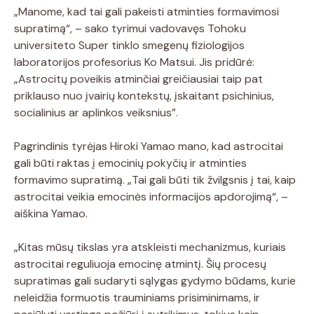
„Manome, kad tai gali pakeisti atminties formavimosi
supratimą“, – sako tyrimui vadovavęs Tohoku
universiteto Super tinklo smegenų fiziologijos
laboratorijos profesorius Ko Matsui. Jis pridūrė:
„Astrocitų poveikis atminčiai greičiausiai taip pat
priklauso nuo įvairių kontekstų, įskaitant psichinius,
socialinius ar aplinkos veiksnius”.
Pagrindinis tyrėjas Hiroki Yamao mano, kad astrocitai
gali būti raktas į emocinių pokyčių ir atminties
formavimo supratimą. „Tai gali būti tik žvilgsnis į tai, kaip
astrocitai veikia emocinės informacijos apdorojimą“, –
aiškina Yamao.
„Kitas mūsų tikslas yra atskleisti mechanizmus, kuriais
astrocitai reguliuoja emocinę atmintį. Šių procesų
supratimas gali sudaryti sąlygas gydymo būdams, kurie
neleidžia formuotis trauminiams prisiminimams, ir