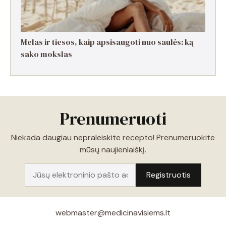
Melas ir tiesos, kaip apsisaugoti nuo saulės: ką
sako mokslas
Prenumeruoti
Niekada daugiau nepraleiskite recepto! Prenumeruokite
mūsų naujienlaiškį.
webmaster@medicinavisiems.lt