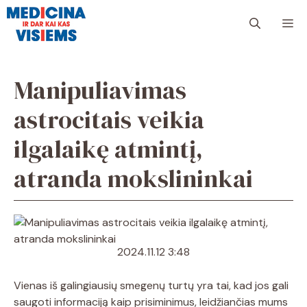
Pereiti
Me
prie
turinio
Manipuliavimas
astrocitais veikia
ilgalaikę atmintį,
atranda mokslininkai
2024.11.12 3:48
Vienas iš galingiausių smegenų turtų yra tai, kad jos gali
saugoti informaciją kaip prisiminimus, leidžiančias mums