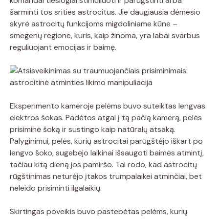
komandai tiesiogiai stimuliuoti ir parūgštinti arba
šarminti tos srities astrocitus. Jie daugiausia dėmesio
skyrė astrocitų funkcijoms migdoliniame kūne –
smegenų regione, kuris, kaip žinoma, yra labai svarbus
reguliuojant emocijas ir baimę.
Eksperimento kameroje pelėms buvo suteiktas lengvas
elektros šokas. Padėtos atgal į tą pačią kamerą, pelės
prisiminė šoką ir sustingo kaip natūralų atsaką.
Palyginimui, pelės, kurių astrocitai parūgštėjo iškart po
lengvo šoko, sugebėjo laikinai išsaugoti baimės atmintį,
tačiau kitą dieną jos pamiršo. Tai rodo, kad astrocitų
rūgštinimas neturėjo įtakos trumpalaikei atminčiai, bet
neleido prisiminti ilgalaikių.
Skirtingas poveikis buvo pastebėtas pelėms, kurių