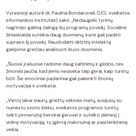
Vyresnioji autorė dr. Paulina Bondaronek (UCL sveikatos
informatikos institutas) sakė: „Nedaugelis tyrimų
nagrinėjo galimą žalingą šių programų poveikį. Socialinė
žiniasklaida suteikia daug duomenų, kurie gali padėti
suprasti šį poveikį. Naudodami dirbtinį intelektą
galėjome greičiau analizuoti šiuos duomenis.
„Šiuose įrašuose radome daug kaltinimų ir gėdos, nes
žmonės jaučia, kad jiems nesiseka taip gerai, kaip turėtų
būti. Šie emociniai padariniai gali pakenkti žmonių
motyvacijai ir sveikatai.
„Vietoj labai siaurų, griežtų sėkmės matų, susijusių su
numestu svorio kiekiu, sveikatos programos turėtų
teikti pirmenybę bendrai gerovei ir sutelkti dėmesį į
vidinę motyvaciją, ty įgimtą malonumą ar pasitenkinimą
veikla.