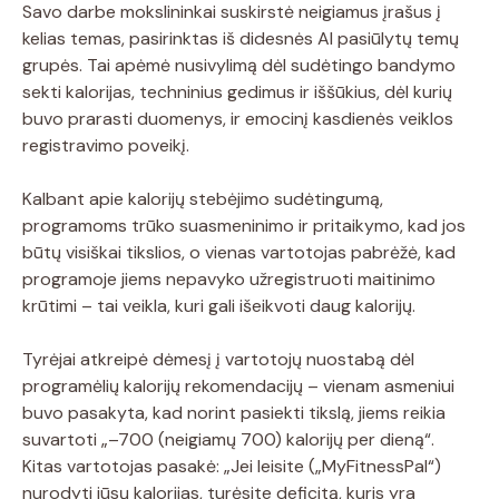
Savo darbe mokslininkai suskirstė neigiamus įrašus į
kelias temas, pasirinktas iš didesnės AI pasiūlytų temų
grupės. Tai apėmė nusivylimą dėl sudėtingo bandymo
sekti kalorijas, techninius gedimus ir iššūkius, dėl kurių
buvo prarasti duomenys, ir emocinį kasdienės veiklos
registravimo poveikį.
Kalbant apie kalorijų stebėjimo sudėtingumą,
programoms trūko suasmeninimo ir pritaikymo, kad jos
būtų visiškai tikslios, o vienas vartotojas pabrėžė, kad
programoje jiems nepavyko užregistruoti maitinimo
krūtimi – tai veikla, kuri gali išeikvoti daug kalorijų.
Tyrėjai atkreipė dėmesį į vartotojų nuostabą dėl
programėlių kalorijų rekomendacijų – vienam asmeniui
buvo pasakyta, kad norint pasiekti tikslą, jiems reikia
suvartoti „–700 (neigiamų 700) kalorijų per dieną“.
Kitas vartotojas pasakė: „Jei leisite („MyFitnessPal“)
nurodyti jūsų kalorijas, turėsite deficitą, kuris yra