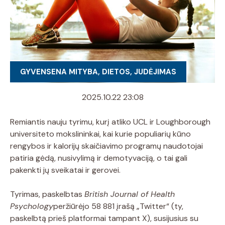
GYVENSENA MITYBA, DIETOS, JUDĖJIMAS
2025.10.22 23:08
Remiantis nauju tyrimu, kurį atliko UCL ir Loughborough
universiteto mokslininkai, kai kurie populiarių kūno
rengybos ir kalorijų skaičiavimo programų naudotojai
patiria gėdą, nusivylimą ir demotyvaciją, o tai gali
pakenkti jų sveikatai ir gerovei.
Tyrimas, paskelbtas
British Journal of Health
Psychology
peržiūrėjo 58 881 įrašą „Twitter“ (ty,
paskelbtą prieš platformai tampant X), susijusius su