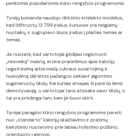
penkiomis populiariomis kūno rengybos programomis.
Tyrėjų komanda naudojo dirbtinio intelekto modelius,
kad išfiltruotų 13 799 įrašus, kuriuose yra neigiamų
nuotaikų, ir sugrupavo šiuos įrašus į plačias temas ar
temas.
Jie nustatė, kad vartotojai gėdijasi registruoti
„nesveiką“ maistą, erzina pranešimus apie kalorijų
registravimą arba mažą cukraus suvartojimą ir
nusivylimą dėl lėtos pažangos siekiant algoritmo
sugeneruotų tikslų. Kai kuriais atvejais ši patirtis lėmė
demotyvaciją, o vartotojai tarsi atsisakė savo tikslų, o
tai yra priešinga tam, kam jie buvo skirti.
Tyrėjai paragino kūno rengybos programoms pereiti
nuo „standarto“ kalorijų skaičiavimo ir pratimų
kiekybinio nustatymo prie labiau holistinio požiūrio,
orientuoto į gerovę.