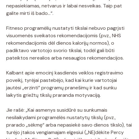
nepasiekiamas, netvarus ir labai nesveikas. Taip pat
galite mirti iš bado…“.
Fitneso programėlių nustatyti tikslai nebuvo pagrįsti
visuomenės sveikatos rekomendacijomis (pvz., NHS
rekomendacijomis dėl dienos kalorijų normos), o
padiktavo vartotojo svorio tikslai, todėl gali būti
pateiktos nerealios arba nesaugios rekomendacijos.
Kalbant apie emocinį kasdienės veiklos registravimo
poveikį, tyrėjai pastebėjo, kad kai kurie vartotojai
jautėsi „erzinti“ programų pranešimų ir kad sunku
laikytis griežtų tikslų praranda motyvaciją.
Jie rašė: „Kai asmenys susidūrė su sunkumais
nesilaikydami programėlės nustatytų tikslų (pvz.,
prarado „sėkmę“ arba nepasiekė savo dienos tikslo), tai
turėjo įtakos vengiamajam elgesiui („NEĮdėkite Percy