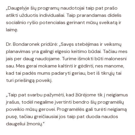
„Daugelyje šių programų naudotojai taip pat prašo
atlikti užduotis individualiai. Taip prarandamas didelis
socialinio ryšio potencialas gerinant mūsų sveikatą ir
laimę.
Dr. Bondaronek pridūrė: „Savęs stebėjimas ir veiksmų
planavimas yra galingi elgesio keitimo būdai. Tačiau mes
jais per daug naudojame. Turime išmokti būti malonesni
sau. Mes gerai mokame kaltinti ir gėdinti, nes manome,
kad tai padės mums padaryti geriau, bet iš tikrųjų tai
turi priešingą poveikį.
„Taip pat svarbu pažymėti, kad žiūrėjome tik į neigiamus
įrašus, todėl negalime įvertinti bendro šių programėlių
poveikio mūsų gerovei. Programėlės gali turėti neigiamą
pusę, tačiau greičiausiai jos taip pat duoda naudos
daugeliui žmonių.”