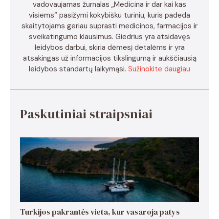
vadovaujamas žurnalas „Medicina ir dar kai kas
visiems“ pasižymi kokybišku turiniu, kuris padeda
skaitytojams geriau suprasti medicinos, farmacijos ir
sveikatingumo klausimus. Giedrius yra atsidavęs
leidybos darbui, skiria dėmesį detalėms ir yra
atsakingas už informacijos tikslingumą ir aukščiausią
leidybos standartų laikymąsi.
Sužinokite daugiau
Paskutiniai straipsniai
Turkijos pakrantės vieta, kur vasaroja patys