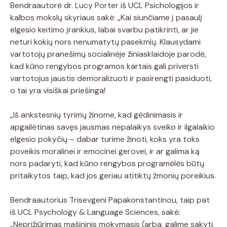
Bendraautorė dr. Lucy Porter iš UCL Psichologijos ir
kalbos mokslų skyriaus sakė: „Kai siunčiame į pasaulį
elgesio keitimo įrankius, labai svarbu patikrinti, ar jie
neturi kokių nors nenumatytų pasekmių. Klausydami
vartotojų pranešimų socialinėje žiniasklaidoje parodė,
kad kūno rengybos programos kartais gali priversti
vartotojus jaustis demoralizuoti ir pasirengti pasiduoti,
o tai yra visiškai priešinga!
„Iš ankstesnių tyrimų žinome, kad gėdinimasis ir
apgailėtinas savęs jausmas nepalaikys sveiko ir ilgalaikio
elgesio pokyčių – dabar turime žinoti, koks yra toks
poveikis moralinei ir emocinei gerovei, ir ar galima ką
nors padaryti, kad kūno rengybos programėlės būtų
pritaikytos taip, kad jos geriau atitiktų žmonių poreikius.
Bendraautorius Trisevgeni Papakonstantinou, taip pat
iš UCL Psychology & Language Sciences, sakė:
„Neprižiūrimas mašininis mokymasis (arba, galime sakyti,