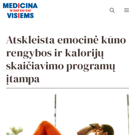
Pereiti
Me
prie
turinio
Atskleista emocinė kūno
rengybos ir kalorijų
skaičiavimo programų
įtampa