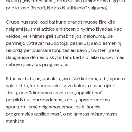
kiaulių į „MyFitnessPal“) arba visišką atsiribojimą („grįžta
prie lotoso Biscoff, išdėto iš stiklainio“ valgymo).
Grupė nustatė, kad kai kurie pranešimuose išreikšti
neigiami jausmai atitiko ankstesnio tyrimo išvadas, kad
veiklos įvertinimas gali sumažinti jos malonumą. Jie
paminėjo „Strava“ naudotoją, pasiekusį savo asmeninį
rekordą per pusmaratonį, tačiau savo „Twitter“ įraše
daugiausia dėmesio skyrė tam, kad šio laiko nusivylimas
nebuvo įrašytas programoje.
Kitas vartotojas, pasak jų, „išreiškė ketinimą eiti į sporto
salę dėl to, kad nepasiekė savo kalorijų suvartojimo
tikslų, apibūdindamas save kaip „apgailėtinai“
perpildytus, nurodydamas, kad jų apsisprendimą
sportuoti lėmė neigiamos emocijos ir išorinis
programėlės atsiliepimas“, o ne įgimtas mėgavimasis
mankšta.